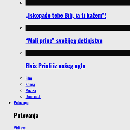
„Iskopaće tebe Bili, ja ti kažem“!
“Mali princ” svačijeg detinjstva
Elvis Prisli iz našeg ugla
Film
Knjiga
Muzika
Umetnost
Putovanja
Putovanja
Vidi sve