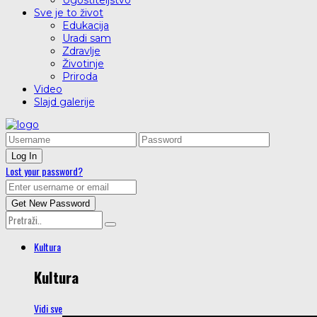
Ugostiteljstvo
Sve je to život
Edukacija
Uradi sam
Zdravlje
Životinje
Priroda
Video
Slajd galerije
Lost your password?
Kultura
Kultura
Vidi sve