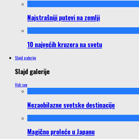
Najstrašniji putevi na zemlji
10 najvećih kruzera na svetu
Slajd galerije
Slajd galerije
Vidi sve
Nezaobilazne svetske destinacije
Magično proleće u Japanu