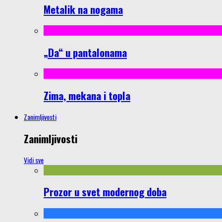
Metalik na nogama
„Da“ u pantalonama
Zima, mekana i topla
Zanimljivosti
Zanimljivosti
Vidi sve
Prozor u svet modernog doba