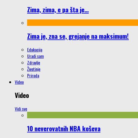
Zima, zima, e pa šta je…
Zima je, zna se, grejanje na maksimum!
Edukacija
Uradi sam
Zdravlje
Životinje
Priroda
Video
Video
Vidi sve
10 neverovatnih NBA koševa