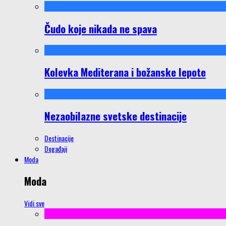
Čudo koje nikada ne spava
Kolevka Mediterana i božanske lepote
Nezaobilazne svetske destinacije
Destinacije
Događaji
Moda
Moda
Vidi sve