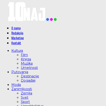
O nama
Redakcija
Marketing
Kontakt
Kultura
Film
Knjiga
Muzika
Umetnost
Putovanja
Destinacije
Događaji
Moda
Zanimljivosti
Zemlja
Svet
Sport