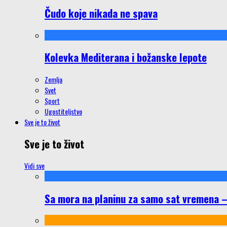
Čudo koje nikada ne spava
Kolevka Mediterana i božanske lepote
Zemlja
Svet
Sport
Ugostiteljstvo
Sve je to život
Sve je to život
Vidi sve
Sa mora na planinu za samo sat vremena – š