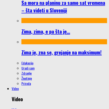
Sa mora na planinu za samo sat vremena
– šta videti u Sloveniji
Zima, zima, e pa šta je…
Zima je, zna se, grejanje na maksimum!
Edukacija
Uradi sam
Zdravlje
Životinje
Priroda
Video
Video