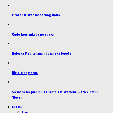
Prozor u svet modernog doba
Čudo koje nikada ne spava
Kolevka Mediterana i božanske lepote
Div zlatnog srca
Sa mora na planinu za samo sat vremena – šta videti u
Sloveniji
Kultura
Film