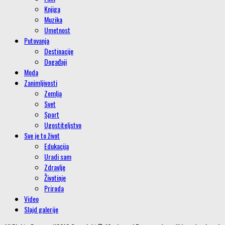
Knjiga
Muzika
Umetnost
Putovanja
Destinacije
Događaji
Moda
Zanimljivosti
Zemlja
Svet
Sport
Ugostiteljstvo
Sve je to život
Edukacija
Uradi sam
Zdravlje
Životinje
Priroda
Video
Slajd galerije