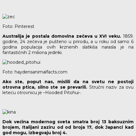
Foto: Pinterest
Australija je postala domovina zečeva u XVI veku.
1859.
godine, 24 zečeva je pušteno u prirodu, a u roku od samo 6
godina populacija ovih krznenih slatkiša narasla je na
fantastičnih 2 miliona jedinki.
Foto: haydensanimalfacts.com
Ako ste, poput nas, mislili da na svetu ne postoji
otrovna ptica, silno ste se prevarili.
Stručni naziv za ovu
leteću otrovnicu je –Hooded Pitohui-.
Dok većina modernog sveta smatra broj 13 baksuznim
brojem, Italijani zaziru od od broja 17, dok Japanci kad
god mogu, izbegvaju broj 4.