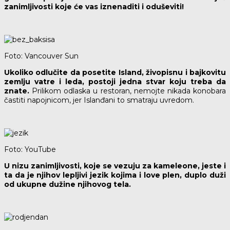
zanimljivosti koje će vas iznenaditi i oduševiti!
Foto: Vancouver Sun
Ukoliko odlučite da posetite Island, živopisnu i bajkovitu
zemlju vatre i leda, postoji jedna stvar koju treba da
znate.
Prilikom odlaska u restoran, nemojte nikada konobara
častiti napojnicom, jer Islanđani to smatraju uvredom.
Foto: YouTube
U nizu zanimljivosti, koje se vezuju za kameleone, jeste i
ta da je njihov lepljivi jezik kojima i love plen, duplo duži
od ukupne dužine njihovog tela.