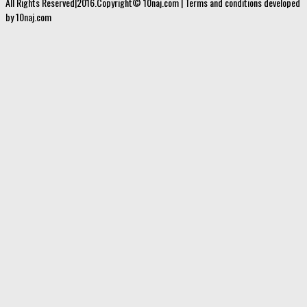
All Rights Reserved|2016.Copyright© 10naj.com | Terms and conditions developed
by 10naj.com