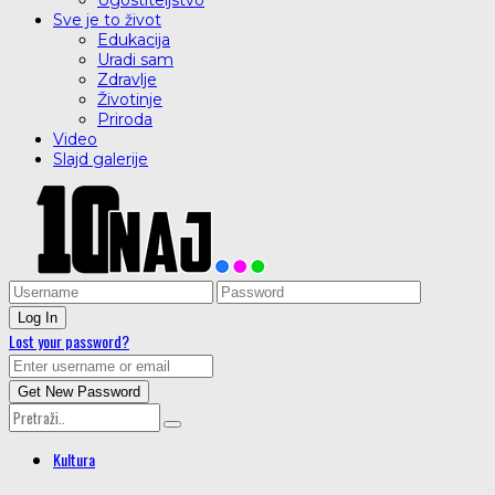
Ugostiteljstvo
Sve je to život
Edukacija
Uradi sam
Zdravlje
Životinje
Priroda
Video
Slajd galerije
Lost your password?
Kultura