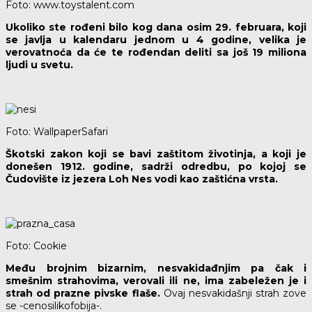
Foto: www.toystalent.com
Ukoliko ste rođeni bilo kog dana osim 29. februara, koji
se javlja u kalendaru jednom u 4 godine, velika je
verovatnoća da će te rođendan deliti sa još 19 miliona
ljudi u svetu.
Foto: WallpaperSafari
Škotski zakon koji se bavi zaštitom životinja, a koji je
donešen 1912. godine, sadrži odredbu, po kojoj se
Čudovište iz jezera Loh Nes vodi kao zaštićna vrsta.
Foto: Cookie
Među brojnim bizarnim, nesvakidađnjim pa čak i
smešnim strahovima, verovali ili ne, ima zabeležen je i
strah od prazne pivske flaše.
Ovaj nesvakidašnji strah zove
se -cenosilikofobija-.