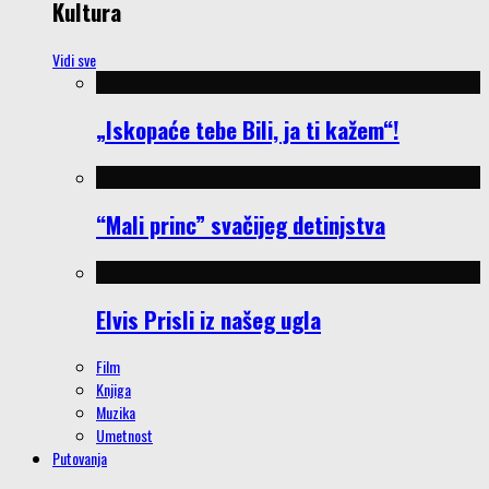
Kultura
Vidi sve
„Iskopaće tebe Bili, ja ti kažem“!
“Mali princ” svačijeg detinjstva
Elvis Prisli iz našeg ugla
Film
Knjiga
Muzika
Umetnost
Putovanja