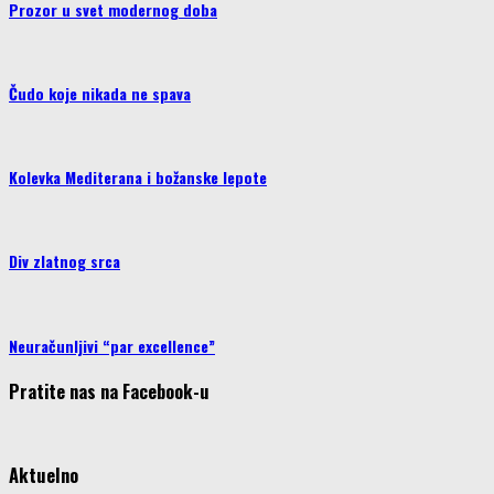
Prozor u svet modernog doba
Čudo koje nikada ne spava
Kolevka Mediterana i božanske lepote
Div zlatnog srca
Neuračunljivi “par excellence”
Pratite nas na Facebook-u
Aktuelno