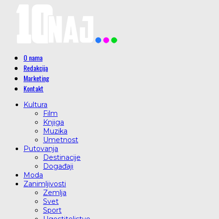
O nama
Redakcija
Marketing
Kontakt
Kultura
Film
Knjiga
Muzika
Umetnost
Putovanja
Destinacije
Događaji
Moda
Zanimljivosti
Zemlja
Svet
Sport