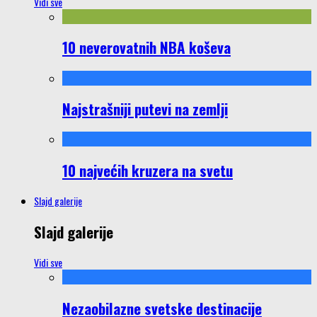
Vidi sve
10 neverovatnih NBA koševa
Najstrašniji putevi na zemlji
10 najvećih kruzera na svetu
Slajd galerije
Slajd galerije
Vidi sve
Nezaobilazne svetske destinacije