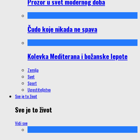
Prozor u svet modernog doba
Čudo koje nikada ne spava
Kolevka Mediterana i božanske lepote
Zemlja
Svet
Sport
Ugostiteljstvo
Sve je to život
Sve je to život
Vidi sve