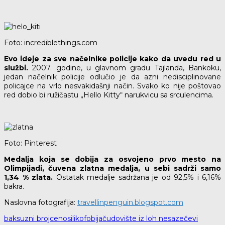
Foto: incrediblethings.com
Evo ideje za sve načelnike policije kako da uvedu red u
službi.
2007. godine, u glavnom gradu Tajlanda, Bankoku,
jedan načelnik policije odlučio je da azni nedisciplinovane
policajce na vrlo nesvakidašnji način. Svako ko nije poštovao
red dobio bi ružičastu „Hello Kitty“ narukvicu sa srculencima.
Foto: Pinterest
Medalja koja se dobija za osvojeno prvo mesto na
Olimpijadi, čuvena zlatna medalja, u sebi sadrži samo
1,34 % zlata.
Ostatak medalje sadržana je od 92,5% i 6,16%
bakra.
Naslovna fotografija:
travellinpenguin.blogspot.com
baksuzni broj
cenosilikofobija
čudovište iz loh nesa
zečevi