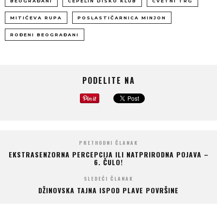
BEOGRAĐANI
CEPELIN DISKO KLUB
CVETNI TRG
MITIĆEVA RUPA
POSLASTIČARNICA MINJON
ROĐENI BEOGRAĐANI
PODELITE NA
PRETHODNI ČLANAK
EKSTRASENZORNA PERCEPCIJA ILI NATPRIRODNA POJAVA –
6. ČULO!
SLEDEĆI ČLANAK
DŽINOVSKA TAJNA ISPOD PLAVE POVRŠINE