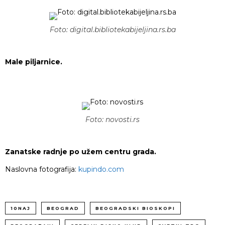
Foto: digital.bibliotekabijeljina.rs.ba
Male piljarnice.
Foto: novosti.rs
Zanatske radnje po užem centru grada.
Naslovna fotografija:
kupindo.com
10NAJ
BEOGRAD
BEOGRADSKI BIOSKOPI