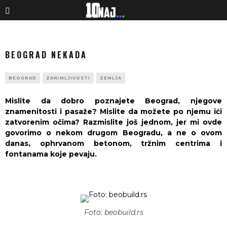
BEOGRAD NEKADA
BEOGRAD
ZANIMLJIVOSTI
ZEMLJA
Mislite da dobro poznajete Beograd, njegove
znamenitosti i pasaže? Mislite da možete po njemu ići
zatvorenim očima? Razmislite još jednom, jer mi ovde
govorimo o nekom drugom Beogradu, a ne o ovom
danas, ophrvanom betonom, tržnim centrima i
fontanama koje pevaju.
Foto: beobuild.rs