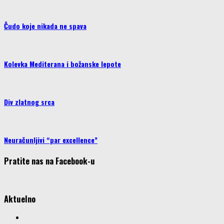
Čudo koje nikada ne spava
Kolevka Mediterana i božanske lepote
Div zlatnog srca
Neuračunljivi “par excellence”
Pratite nas na Facebook-u
Aktuelno