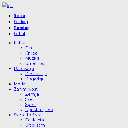
O nama
Redakcija
Marketing
Kontakt
Kultura
Film
Knjiga
Muzika
Umetnost
Putovanja
Destinacije
Događaji
Moda
Zanimljivosti
Zemlja
Svet
Sport
Ugostiteljstvo
Sve je to život
Edukacija
Uradi sam