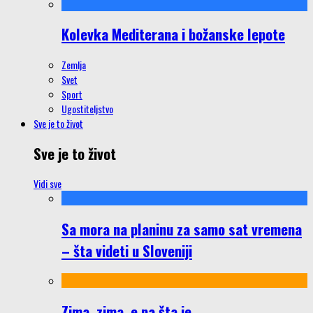
Kolevka Mediterana i božanske lepote
Zemlja
Svet
Sport
Ugostiteljstvo
Sve je to život
Sve je to život
Vidi sve
Sa mora na planinu za samo sat vremena
– šta videti u Sloveniji
Zima, zima, e pa šta je…