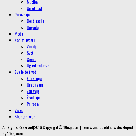
Muzika
Umetnost
Putovanja
Destinacije
Događaji
Moda
Zanimljivosti
Zemlja
Svet
Sport
Ugostiteljstvo
Sve je to život
Edukacija
Uradi sam
Zdravlje
Životinje
Priroda
Video
Slajd galerije
All Rights Reserved|2016.Copyright© 10naj.com | Terms and conditions developed
by 10naj.com