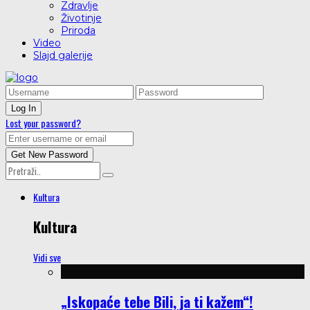
Zdravlje
Životinje
Priroda
Video
Slajd galerije
Lost your password?
Kultura
Kultura
Vidi sve
„Iskopaće tebe Bili, ja ti kažem“!