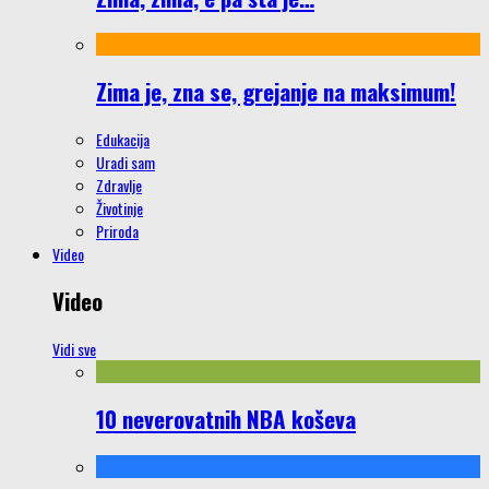
Zima je, zna se, grejanje na maksimum!
Edukacija
Uradi sam
Zdravlje
Životinje
Priroda
Video
Video
Vidi sve
10 neverovatnih NBA koševa