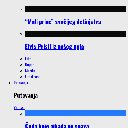
“Mali princ” svačijeg detinjstva
Elvis Prisli iz našeg ugla
Film
Knjiga
Muzika
Umetnost
Putovanja
Putovanja
Vidi sve
Čudo koje nikada ne spava