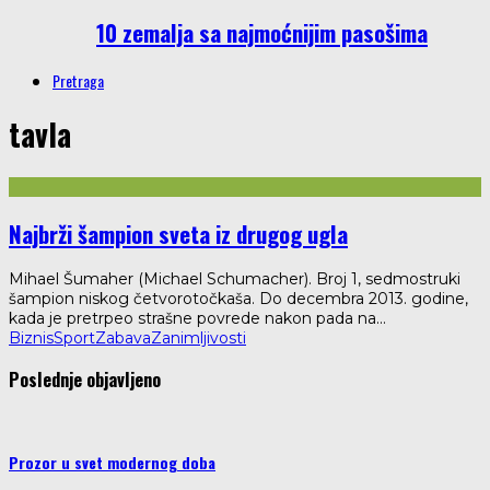
10 zemalja sa najmoćnijim pasošima
Pretraga
tavla
Najbrži šampion sveta iz drugog ugla
Mihael Šumaher (Michael Schumacher). Broj 1, sedmostruki
šampion niskog četvorotočkaša. Do decembra 2013. godine,
kada je pretrpeo strašne povrede nakon pada na
...
Biznis
Sport
Zabava
Zanimljivosti
Poslednje objavljeno
Prozor u svet modernog doba