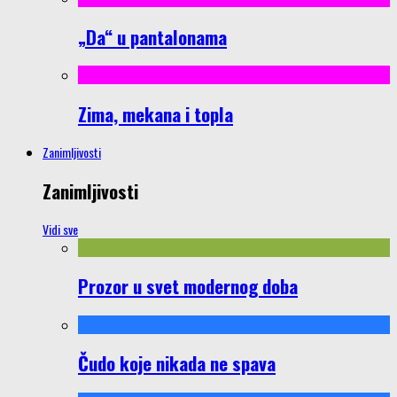
„Da“ u pantalonama
Zima, mekana i topla
Zanimljivosti
Zanimljivosti
Vidi sve
Prozor u svet modernog doba
Čudo koje nikada ne spava