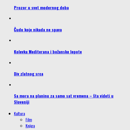
Prozor u svet modernog doba
Čudo koje nikada ne spava
Kolevka Mediterana i božanske lepote
Div zlatnog srca
Sa mora na planinu za samo sat vremena – šta videti u
Sloveniji
Kultura
Film
Knjiga