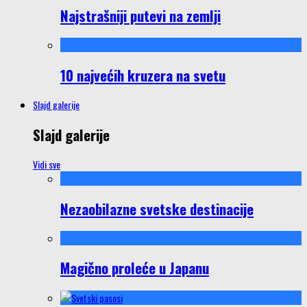
Najstrašniji putevi na zemlji
10 najvećih kruzera na svetu
Slajd galerije
Slajd galerije
Vidi sve
Nezaobilazne svetske destinacije
Magično proleće u Japanu