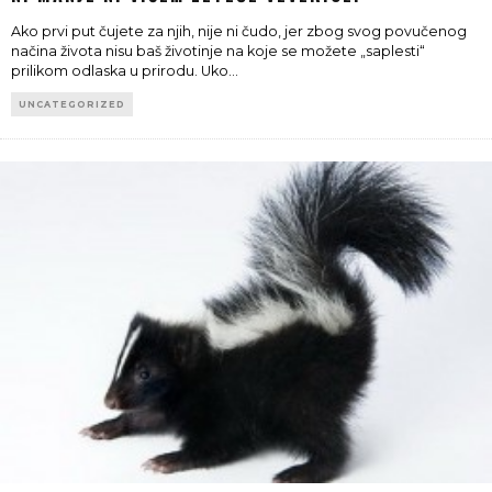
Ako prvi put čujete za njih, nije ni čudo, jer zbog svog povučenog
načina života nisu baš životinje na koje se možete „saplesti“
prilikom odlaska u prirodu. Uko
...
UNCATEGORIZED