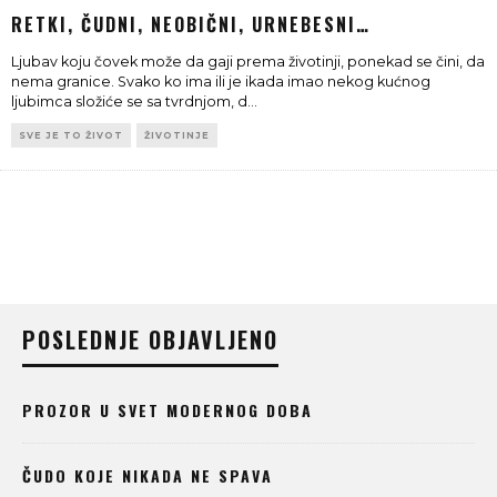
RETKI, ČUDNI, NEOBIČNI, URNEBESNI…
Ljubav koju čovek može da gaji prema životinji, ponekad se čini, da
nema granice. Svako ko ima ili je ikada imao nekog kućnog
ljubimca složiće se sa tvrdnjom, d
...
SVE JE TO ŽIVOT
ŽIVOTINJE
POSLEDNJE OBJAVLJENO
PROZOR U SVET MODERNOG DOBA
ČUDO KOJE NIKADA NE SPAVA