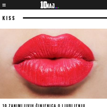
KISS
10 ZANIMLJIVIH ČINJENICA O LJUBLJENJU