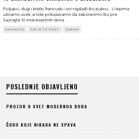
Poljupci, dugi i kratki, francuski i oni najslađi što puknu... U lepima
uživamo uvek, a loše pokušavamo da zaboravimo što pre.
Saznajte 10 interesantnih istina
...
EDUKACIJA
SVE JE TO ŽIVOT
ZABAVA
POSLEDNJE OBJAVLJENO
PROZOR U SVET MODERNOG DOBA
ČUDO KOJE NIKADA NE SPAVA