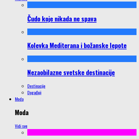
Čudo koje nikada ne spava
Kolevka Mediterana i božanske lepote
Nezaobilazne svetske destinacije
Destinacije
Događaji
Moda
Moda
Vidi sve