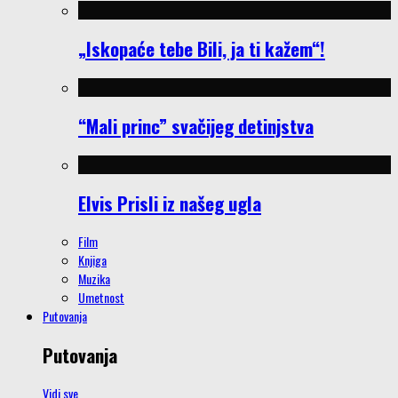
„Iskopaće tebe Bili, ja ti kažem“!
“Mali princ” svačijeg detinjstva
Elvis Prisli iz našeg ugla
Film
Knjiga
Muzika
Umetnost
Putovanja
Putovanja
Vidi sve