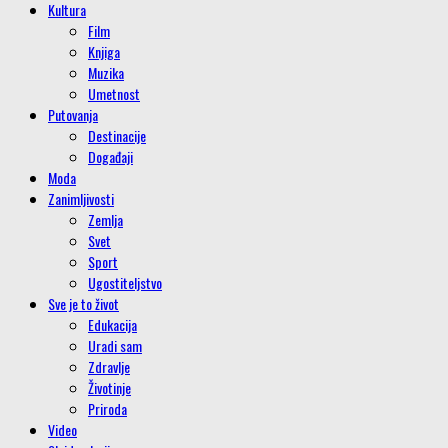
Kultura
Film
Knjiga
Muzika
Umetnost
Putovanja
Destinacije
Događaji
Moda
Zanimljivosti
Zemlja
Svet
Sport
Ugostiteljstvo
Sve je to život
Edukacija
Uradi sam
Zdravlje
Životinje
Priroda
Video