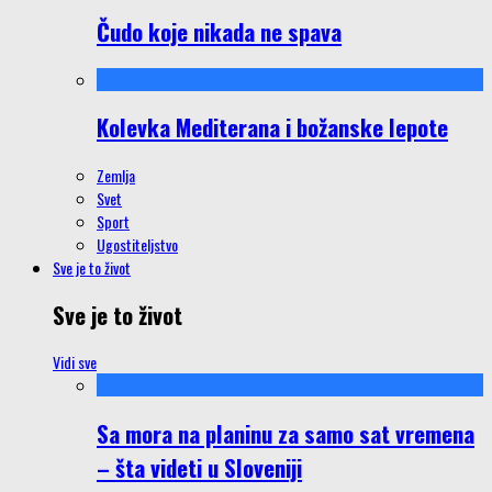
Čudo koje nikada ne spava
Kolevka Mediterana i božanske lepote
Zemlja
Svet
Sport
Ugostiteljstvo
Sve je to život
Sve je to život
Vidi sve
Sa mora na planinu za samo sat vremena
– šta videti u Sloveniji