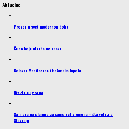
Aktuelno
Prozor u svet modernog doba
Čudo koje nikada ne spava
Kolevka Mediterana i božanske lepote
Div zlatnog srca
Sa mora na planinu za samo sat vremena – šta videti u
Sloveniji