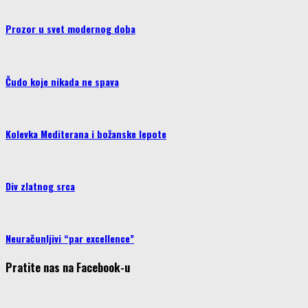
Prozor u svet modernog doba
Čudo koje nikada ne spava
Kolevka Mediterana i božanske lepote
Div zlatnog srca
Neuračunljivi “par excellence”
Pratite nas na Facebook-u