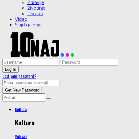
Zdravlje
Životinje
Priroda
Video
Slajd galerije
Lost your password?
Kultura
Kultura
Vidi sve