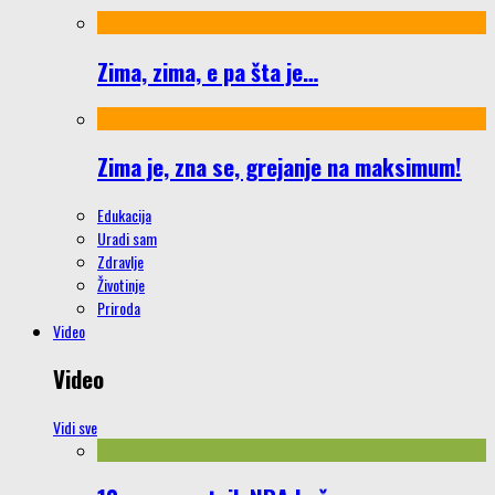
Zima, zima, e pa šta je…
Zima je, zna se, grejanje na maksimum!
Edukacija
Uradi sam
Zdravlje
Životinje
Priroda
Video
Video
Vidi sve