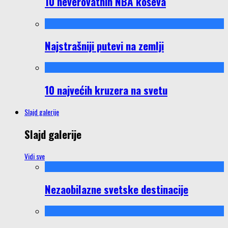
10 neverovatnih NBA koševa
Najstrašniji putevi na zemlji
10 najvećih kruzera na svetu
Slajd galerije
Slajd galerije
Vidi sve
Nezaobilazne svetske destinacije