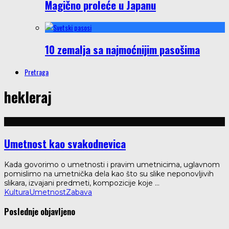
Magično proleće u Japanu
10 zemalja sa najmoćnijim pasošima
Pretraga
hekleraj
Umetnost kao svakodnevica
Kada govorimo o umetnosti i pravim umetnicima, uglavnom
pomislimo na umetnička dela kao što su slike neponovljivih
slikara, izvajani predmeti, kompozicije koje
...
Kultura
Umetnost
Zabava
Poslednje objavljeno