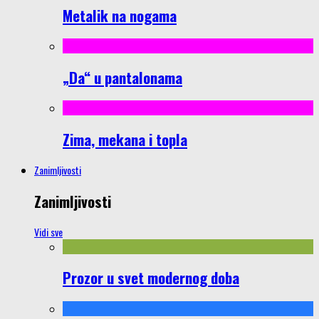
Metalik na nogama
„Da“ u pantalonama
Zima, mekana i topla
Zanimljivosti
Zanimljivosti
Vidi sve
Prozor u svet modernog doba