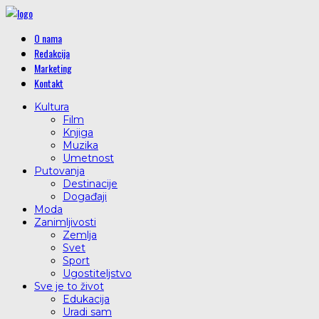
O nama
Redakcija
Marketing
Kontakt
Kultura
Film
Knjiga
Muzika
Umetnost
Putovanja
Destinacije
Događaji
Moda
Zanimljivosti
Zemlja
Svet
Sport
Ugostiteljstvo
Sve je to život
Edukacija
Uradi sam