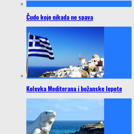
Čudo koje nikada ne spava
Kolevka Mediterana i božanske lepote