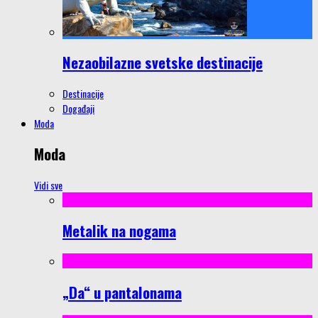
Nezaobilazne svetske destinacije
Destinacije
Događaji
Moda
Moda
Vidi sve
Metalik na nogama
„Da“ u pantalonama