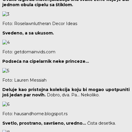
jednom obula cipelu sa štiklom.
Foto: Roselawnlutheran Decor Ideas
Svedeno, a sa ukusom.
Foto: getdomainvids.com
Podseća na cipelarnik neke princeze…
Foto: Lauren Messiah
Deluje kao pristojna kolekcija koju bi mogao upotpuniti
još jedan par novih.
Dobro, dva. Pa… Nekoliko.
Foto: hausandhome.blogspot.rs
Svetlo, prostrano, savršeno, uredno…
Čista desetka.