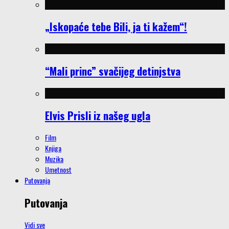
„Iskopaće tebe Bili, ja ti kažem“!
“Mali princ” svačijeg detinjstva
Elvis Prisli iz našeg ugla
Film
Knjiga
Muzika
Umetnost
Putovanja
Putovanja
Vidi sve