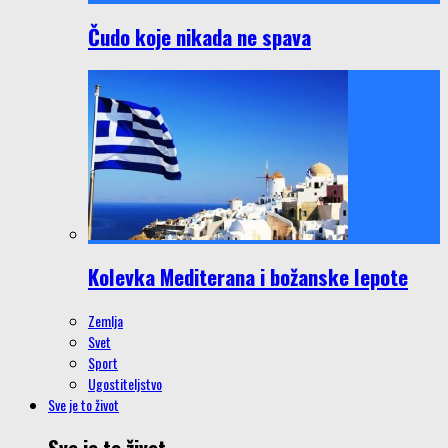
Čudo koje nikada ne spava
Kolevka Mediterana i božanske lepote
Zemlja
Svet
Sport
Ugostiteljstvo
Sve je to život
Sve je to život