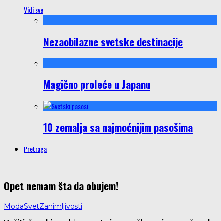
Vidi sve
Nezaobilazne svetske destinacije
Magično proleće u Japanu
10 zemalja sa najmoćnijim pasošima
Pretraga
Opet nemam šta da obujem!
Moda
Svet
Zanimljivosti