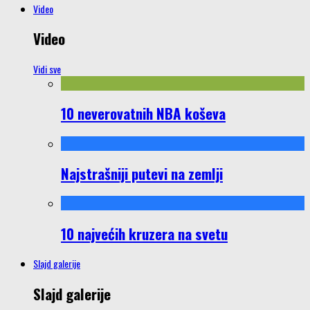
Video
Video
Vidi sve
10 neverovatnih NBA koševa
Najstrašniji putevi na zemlji
10 najvećih kruzera na svetu
Slajd galerije
Slajd galerije