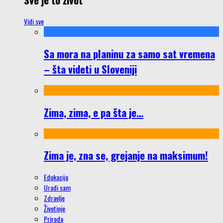
Vidi sve
Sa mora na planinu za samo sat vremena
– šta videti u Sloveniji
Zima, zima, e pa šta je…
Zima je, zna se, grejanje na maksimum!
Edukacija
Uradi sam
Zdravlje
Životinje
Priroda