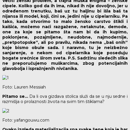
Večiti ženski problem, a trajna muška enigma – ženske
cipele. Koliko god da ih ima, nikad ih nije dovoljno, jer u
određenom trenutku, baš uz tu haljinu bi išla baš ta
nijansa ili model, koji, čini se, jedini nije u cipelarniku. Pa
tako, kada otvorimo to malo žensko carstvo štikli i
kaišića, možemo naći razgažene, netaknute, demode,
one za koje se pitamo šta nam bi da ih kupimo,
poklonjene, pozajmljene, neudobne, najmodernije,
„pretpotopske“, ali po pravilu, nikada nema „baš onih“
koje bismo obule sada. I naravno, tu je neizbežno
sanjarenje, o nekom od cipelarnika koje poseduju
bogate srećnice širom sveta. P.S. Sadržinu sledećih slika
ne preporučujemo muškarcima, zbog potencijalnih
glavobolja i ispražnjenih nivčanika.
Foto: Lauren Messiah
Pitamo se…
Da li ova gizdava stolica služi da se u nju sedne i
razmišlja o prolaznosti života na svim tim štiklama?
Foto: yafangouwu.com
Ovako izgleda materijalizacija sna svake žene koja je bar