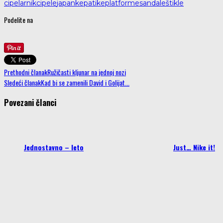
cipelarnik
cipele
japanke
patike
platforme
sandale
štikle
Podelite na
Prethodni članak
Ružičasti kljunar na jednoj nozi
Sledeći članak
Kad bi se zamenili David i Golijat...
Povezani članci
Just… Nike it!