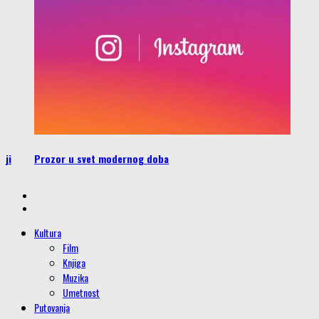
Čudo koje nikada ne spava
Kultura
Film
Knjiga
Muzika
Umetnost
Putovanja