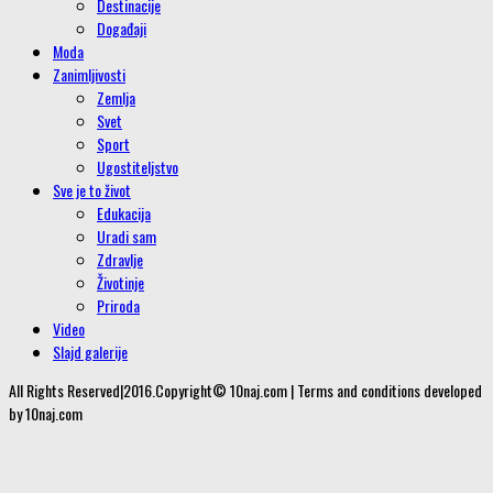
Destinacije
Događaji
Moda
Zanimljivosti
Zemlja
Svet
Sport
Ugostiteljstvo
Sve je to život
Edukacija
Uradi sam
Zdravlje
Životinje
Priroda
Video
Slajd galerije
All Rights Reserved|2016.Copyright© 10naj.com | Terms and conditions developed
by 10naj.com