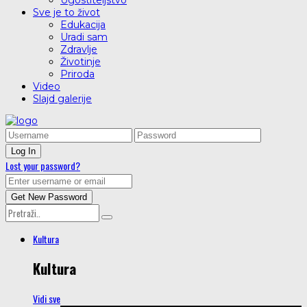
Ugostiteljstvo
Sve je to život
Edukacija
Uradi sam
Zdravlje
Životinje
Priroda
Video
Slajd galerije
Lost your password?
Kultura
Kultura
Vidi sve