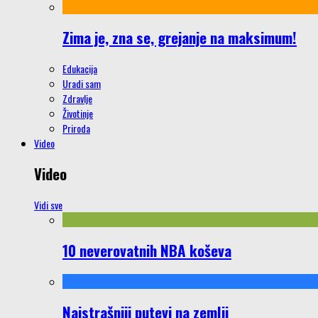
Zima je, zna se, grejanje na maksimum!
Edukacija
Uradi sam
Zdravlje
Životinje
Priroda
Video
Video
Vidi sve
10 neverovatnih NBA koševa
Najstrašniji putevi na zemlji