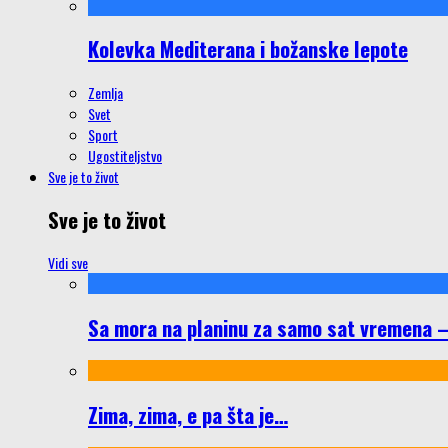
Kolevka Mediterana i božanske lepote
Zemlja
Svet
Sport
Ugostiteljstvo
Sve je to život
Sve je to život
Vidi sve
Sa mora na planinu za samo sat vremena – š
Zima, zima, e pa šta je…