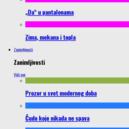
„Da“ u pantalonama
Zima, mekana i topla
Zanimljivosti
Zanimljivosti
Vidi sve
Prozor u svet modernog doba
Čudo koje nikada ne spava