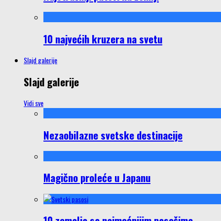
10 najvećih kruzera na svetu
Slajd galerije
Slajd galerije
Vidi sve
Nezaobilazne svetske destinacije
Magično proleće u Japanu
10 zemalja sa najmoćnijim pasošima