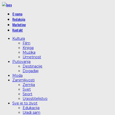
O nama
Redakcija
Marketing
Kontakt
Kultura
Film
Knjiga
Muzika
Umetnost
Putovanja
Destinacije
Događaji
Moda
Zanimljivosti
Zemlja
Svet
Sport
Ugostiteljstvo
Sve je to život
Edukacija
Uradi sam