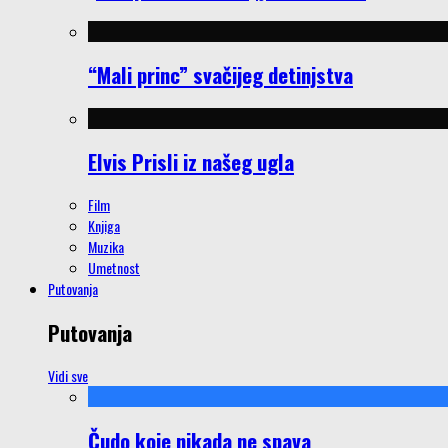
“Mali princ” svačijeg detinjstva
Elvis Prisli iz našeg ugla
Film
Knjiga
Muzika
Umetnost
Putovanja
Putovanja
Vidi sve
Čudo koje nikada ne spava