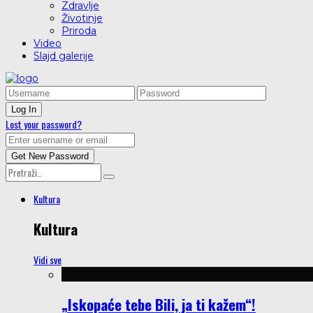
Zdravlje
Životinje
Priroda
Video
Slajd galerije
Lost your password?
Kultura
Kultura
Vidi sve
„Iskopaće tebe Bili, ja ti kažem“!