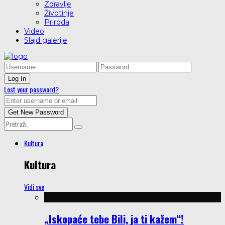
Zdravlje
Životinje
Priroda
Video
Slajd galerije
Lost your password?
Kultura
Kultura
Vidi sve
„Iskopaće tebe Bili, ja ti kažem“!