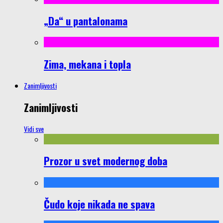
„Da“ u pantalonama
Zima, mekana i topla
Zanimljivosti
Zanimljivosti
Vidi sve
Prozor u svet modernog doba
Čudo koje nikada ne spava