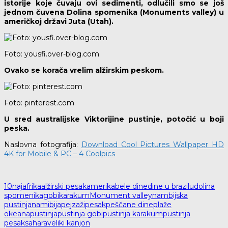
istorije koje čuvaju ovi sedimenti, odlučili smo se još
jednom čuvena Dolina spomenika (Monuments valley) u
američkoj državi Juta (Utah).
Foto: yousfi.over-blog.com
Ovako se korača vrelim alžirskim peskom.
Foto: pinterest.com
U sred australijske Viktorijine pustinje, potočić u boji
peska.
Naslovna fotografija:
Download Cool Pictures Wallpaper HD
4K for Mobile & PC – 4 Coolpics
10naj
afrika
alžirski pesak
amerika
bele dine
dine u brazilu
dolina
spomenika
gobi
karakum
Monument valley
nambijska
pustinja
namibija
pejzaži
pesak
peščane dine
plaže
okeana
pustinja
pustinja gobi
pustinja karakum
pustinja
pesak
sahara
veliki kanjon