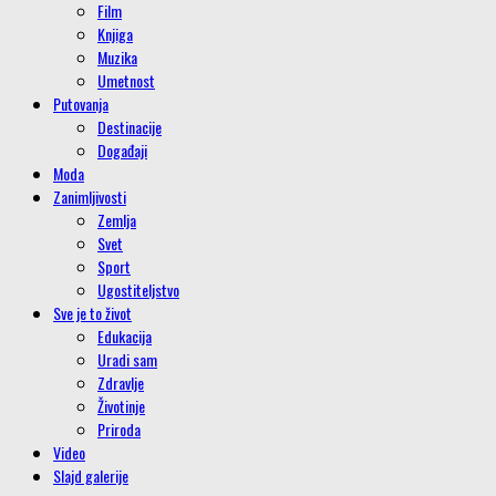
Film
Knjiga
Muzika
Umetnost
Putovanja
Destinacije
Događaji
Moda
Zanimljivosti
Zemlja
Svet
Sport
Ugostiteljstvo
Sve je to život
Edukacija
Uradi sam
Zdravlje
Životinje
Priroda
Video
Slajd galerije