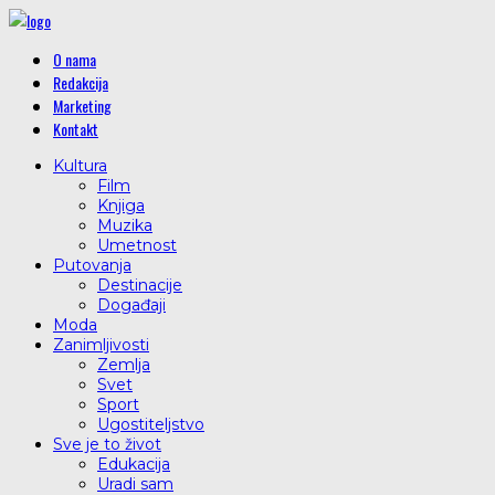
O nama
Redakcija
Marketing
Kontakt
Kultura
Film
Knjiga
Muzika
Umetnost
Putovanja
Destinacije
Događaji
Moda
Zanimljivosti
Zemlja
Svet
Sport
Ugostiteljstvo
Sve je to život
Edukacija
Uradi sam