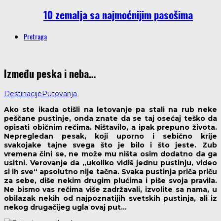
10 zemalja sa najmoćnijim pasošima
Pretraga
Između peska i neba…
Destinacije
Putovanja
Ako ste ikada otišli na letovanje pa stali na rub neke
peščane pustinje, onda znate da se taj osećaj teško da
opisati običnim rečima. Ništavilo, a ipak prepuno života.
Nepregledan pesak, koji uporno i sebično krije
svakojake tajne svega što je bilo i što jeste. Zub
vremena čini se, ne može mu ništa osim dodatno da ga
usitni. Verovanje da „ukoliko vidiš jednu pustinju, video
si ih sve“ apsolutno nije tačna. Svaka pustinja priča priču
za sebe, diše nekim drugim plućima i piše svoja pravila.
Ne bismo vas rečima više zadržavali, izvolite sa nama, u
obilazak nekih od najpoznatijih svetskih pustinja, ali iz
nekog drugačijeg ugla ovaj put…