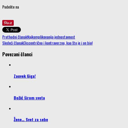
Podelite na
Prethodni članak
Najkomplikovanija jednostavnost
Sledeći članak
Ekscentrično i kontraverzno, kao što je i on bio!
Povezani članci
Zauvek Giga!
Božić širom sveta
Žene… Svet za sebe