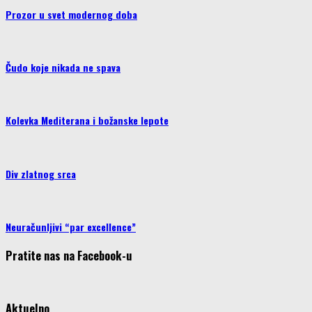
Prozor u svet modernog doba
Čudo koje nikada ne spava
Kolevka Mediterana i božanske lepote
Div zlatnog srca
Neuračunljivi “par excellence”
Pratite nas na Facebook-u
Aktuelno