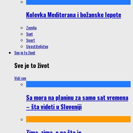
Kolevka Mediterana i božanske lepote
Zemlja
Svet
Sport
Ugostiteljstvo
Sve je to život
Sve je to život
Vidi sve
Sa mora na planinu za samo sat vremena
– šta videti u Sloveniji
Zima, zima, e pa šta je…