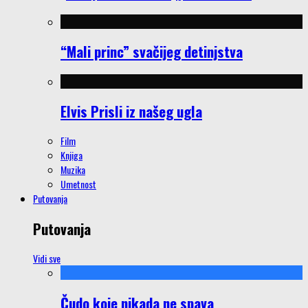
“Mali princ” svačijeg detinjstva
Elvis Prisli iz našeg ugla
Film
Knjiga
Muzika
Umetnost
Putovanja
Putovanja
Vidi sve
Čudo koje nikada ne spava