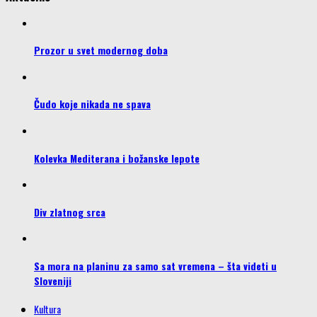
Prozor u svet modernog doba
Čudo koje nikada ne spava
Kolevka Mediterana i božanske lepote
Div zlatnog srca
Sa mora na planinu za samo sat vremena – šta videti u
Sloveniji
Kultura