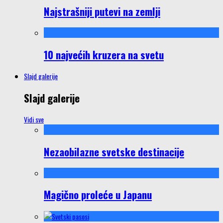
Najstrašniji putevi na zemlji
10 najvećih kruzera na svetu
Slajd galerije
Slajd galerije
Vidi sve
Nezaobilazne svetske destinacije
Magično proleće u Japanu