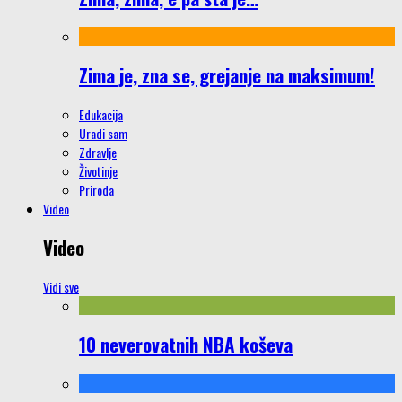
Zima je, zna se, grejanje na maksimum!
Edukacija
Uradi sam
Zdravlje
Životinje
Priroda
Video
Video
Vidi sve
10 neverovatnih NBA koševa