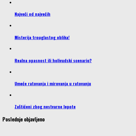
Najveći od najvećih
Misterija trouglastog oblika!
Realna opasnost ili holivudski scenario?
Umeće ratovanja i mirovanja u ratovanju
Zaštićeni zbog nestvarne lepote
Poslednje objavljeno