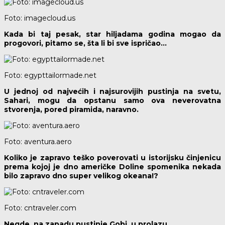
Foto: imagecloud.us
Kada bi taj pesak, star hiljadama godina mogao da
progovori, pitamo se, šta li bi sve ispričao…
Foto: egypttailormade.net
U jednoj od najvećih i najsurovijih pustinja na svetu,
Sahari, mogu da opstanu samo ova neverovatna
stvorenja, pored piramida, naravno.
Foto: aventura.aero
Koliko je zapravo teško poverovati u istorijsku činjenicu
prema kojoj je dno američke Doline spomenika nekada
bilo zapravo dno super velikog okeana!?
Foto: cntraveler.com
Negde, na zapadu pustinje Gobi, u prolazu…