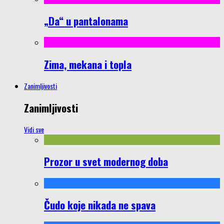
„Da“ u pantalonama
Zima, mekana i topla
Zanimljivosti
Zanimljivosti
Vidi sve
Prozor u svet modernog doba
Čudo koje nikada ne spava