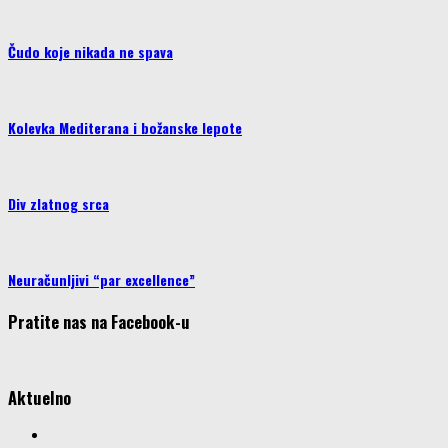
Čudo koje nikada ne spava
Kolevka Mediterana i božanske lepote
Div zlatnog srca
Neuračunljivi “par excellence”
Pratite nas na Facebook-u
Aktuelno