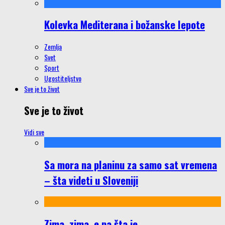
Kolevka Mediterana i božanske lepote
Zemlja
Svet
Sport
Ugostiteljstvo
Sve je to život
Sve je to život
Vidi sve
Sa mora na planinu za samo sat vremena
– šta videti u Sloveniji
Zima, zima, e pa šta je…