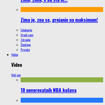
Zima je, zna se, grejanje na maksimum!
Edukacija
Uradi sam
Zdravlje
Životinje
Priroda
Video
Video
Vidi sve
10 neverovatnih NBA koševa