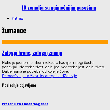
10 zemalja sa najmoćnijim pasošima
Pretraga
žumance
Zalogaj hrane, zalogaj znanja
Neko je jednom prilikom rekao, a kasnije mnogi često
ponavljali. Ne treba živeti da bi jeo, već treba jesti da bi živeo.
Dakle hrana je potreba, od koje je čove
...
Priroda
Sve je to život
Uncategorized
Zdravlje
Poslednje objavljeno
Prozor u svet modernog doba