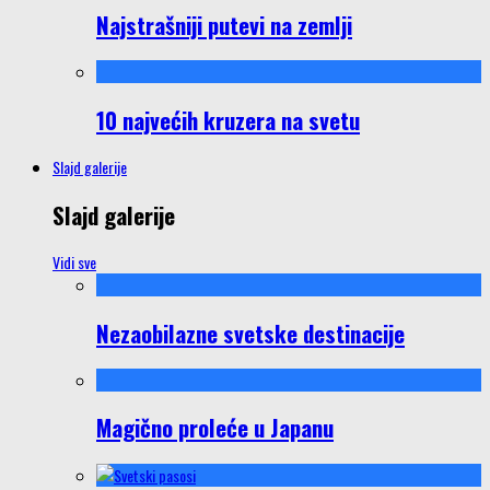
Najstrašniji putevi na zemlji
10 najvećih kruzera na svetu
Slajd galerije
Slajd galerije
Vidi sve
Nezaobilazne svetske destinacije
Magično proleće u Japanu