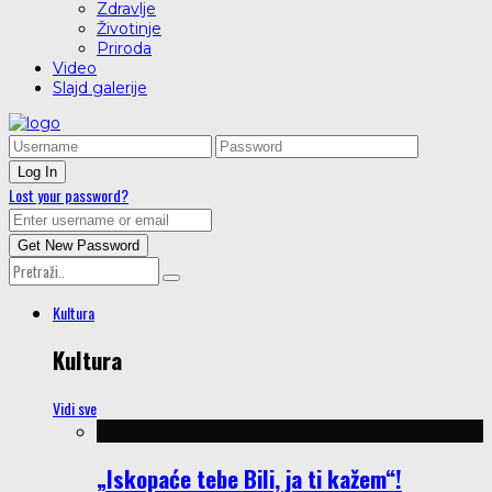
Zdravlje
Životinje
Priroda
Video
Slajd galerije
Lost your password?
Kultura
Kultura
Vidi sve
„Iskopaće tebe Bili, ja ti kažem“!