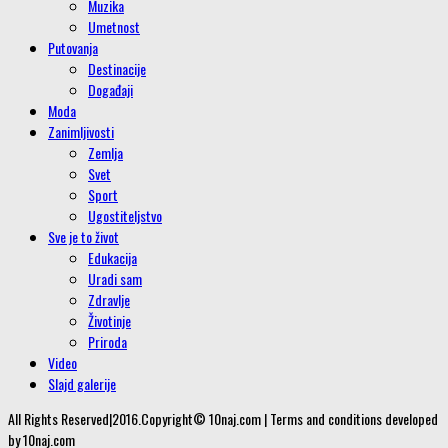
Muzika
Umetnost
Putovanja
Destinacije
Događaji
Moda
Zanimljivosti
Zemlja
Svet
Sport
Ugostiteljstvo
Sve je to život
Edukacija
Uradi sam
Zdravlje
Životinje
Priroda
Video
Slajd galerije
All Rights Reserved|2016.Copyright© 10naj.com | Terms and conditions developed
by 10naj.com