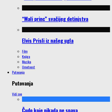
“Mali princ” svačijeg detinjstva
Elvis Prisli iz našeg ugla
Film
Knjiga
Muzika
Umetnost
Putovanja
Putovanja
Vidi sve
Čudo koje nikada ne spava