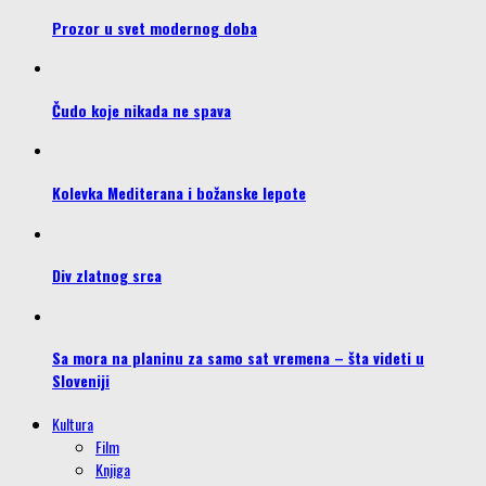
Prozor u svet modernog doba
Čudo koje nikada ne spava
Kolevka Mediterana i božanske lepote
Div zlatnog srca
Sa mora na planinu za samo sat vremena – šta videti u
Sloveniji
Kultura
Film
Knjiga