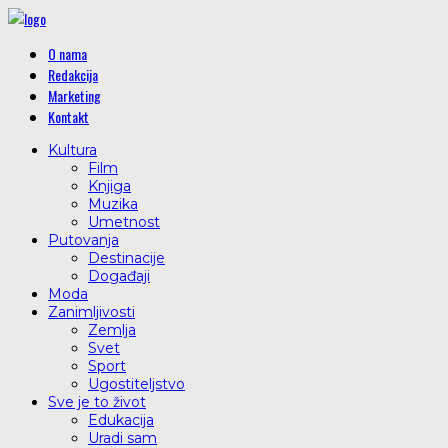
O nama
Redakcija
Marketing
Kontakt
Kultura
Film
Knjiga
Muzika
Umetnost
Putovanja
Destinacije
Događaji
Moda
Zanimljivosti
Zemlja
Svet
Sport
Ugostiteljstvo
Sve je to život
Edukacija
Uradi sam