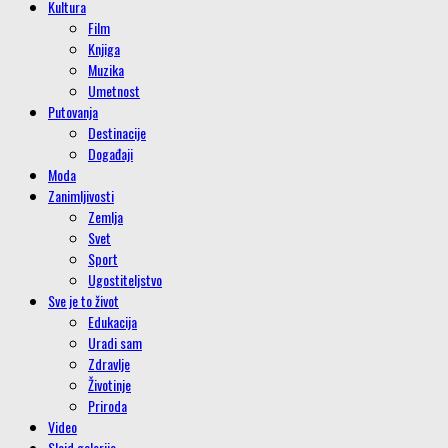
Kultura
Film
Knjiga
Muzika
Umetnost
Putovanja
Destinacije
Događaji
Moda
Zanimljivosti
Zemlja
Svet
Sport
Ugostiteljstvo
Sve je to život
Edukacija
Uradi sam
Zdravlje
Životinje
Priroda
Video
Slajd galerije