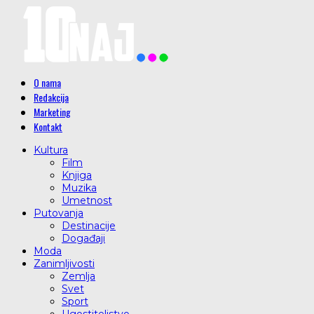
O nama
Redakcija
Marketing
Kontakt
Kultura
Film
Knjiga
Muzika
Umetnost
Putovanja
Destinacije
Događaji
Moda
Zanimljivosti
Zemlja
Svet
Sport