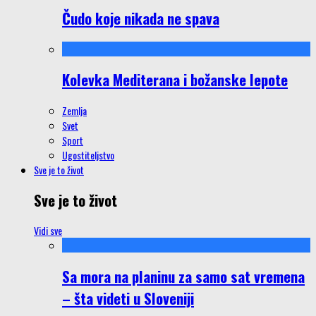
Čudo koje nikada ne spava
Kolevka Mediterana i božanske lepote
Zemlja
Svet
Sport
Ugostiteljstvo
Sve je to život
Sve je to život
Vidi sve
Sa mora na planinu za samo sat vremena
– šta videti u Sloveniji