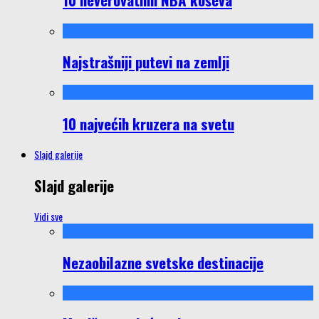
Najstrašniji putevi na zemlji
10 najvećih kruzera na svetu
Slajd galerije
Slajd galerije
Vidi sve
Nezaobilazne svetske destinacije