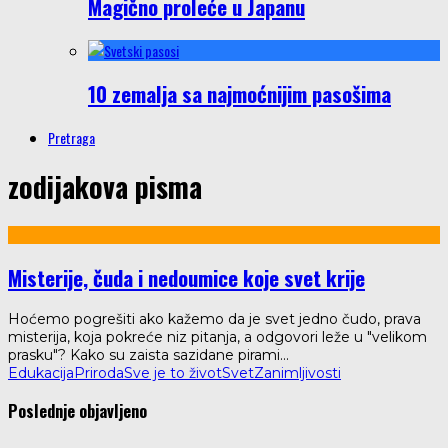
Magično proleće u Japanu
10 zemalja sa najmoćnijim pasošima
Pretraga
zodijakova pisma
Misterije, čuda i nedoumice koje svet krije
Hoćemo pogrešiti ako kažemo da je svet jedno čudo, prava
misterija, koja pokreće niz pitanja, a odgovori leže u "velikom
prasku"? Kako su zaista sazidane pirami
...
Edukacija
Priroda
Sve je to život
Svet
Zanimljivosti
Poslednje objavljeno