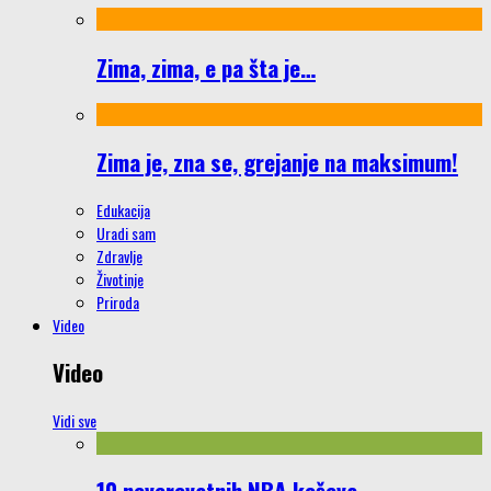
Zima, zima, e pa šta je…
Zima je, zna se, grejanje na maksimum!
Edukacija
Uradi sam
Zdravlje
Životinje
Priroda
Video
Video
Vidi sve
10 neverovatnih NBA koševa