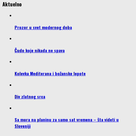
Aktuelno
Prozor u svet modernog doba
Čudo koje nikada ne spava
Kolevka Mediterana i božanske lepote
Div zlatnog srca
Sa mora na planinu za samo sat vremena – šta videti u
Sloveniji