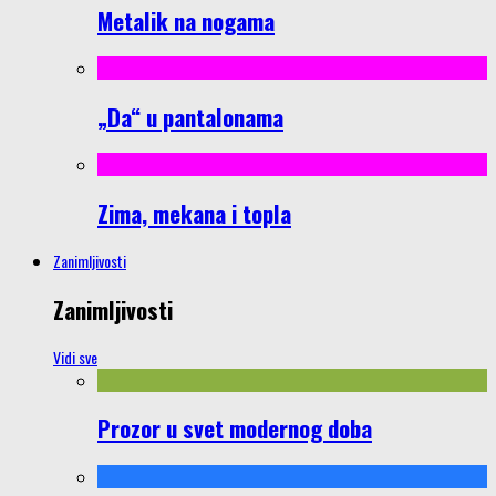
Metalik na nogama
„Da“ u pantalonama
Zima, mekana i topla
Zanimljivosti
Zanimljivosti
Vidi sve
Prozor u svet modernog doba