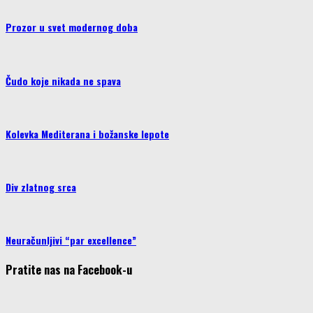
Prozor u svet modernog doba
Čudo koje nikada ne spava
Kolevka Mediterana i božanske lepote
Div zlatnog srca
Neuračunljivi “par excellence”
Pratite nas na Facebook-u