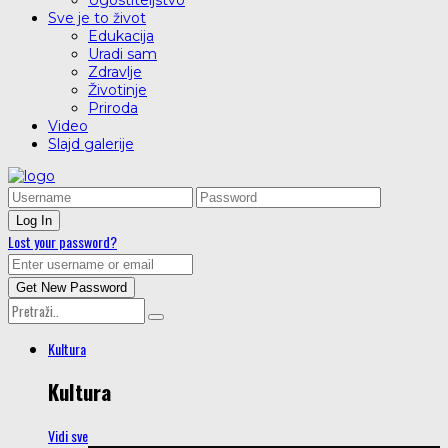
Ugostiteljstvo
Sve je to život
Edukacija
Uradi sam
Zdravlje
Životinje
Priroda
Video
Slajd galerije
Lost your password?
Kultura
Kultura
Vidi sve