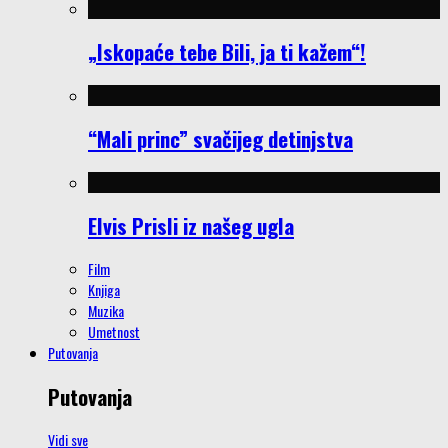
„Iskopaće tebe Bili, ja ti kažem“!
“Mali princ” svačijeg detinjstva
Elvis Prisli iz našeg ugla
Film
Knjiga
Muzika
Umetnost
Putovanja
Putovanja
Vidi sve