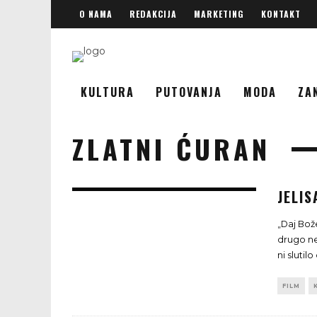
O NAMA
REDAKCIJA
MARKETING
KONTAKT
KULTURA
PUTOVANJA
MODA
ZA
ZLATNI ĆURAN
JELI
„Daj Bož
drugo ne
ni slutil
FILM