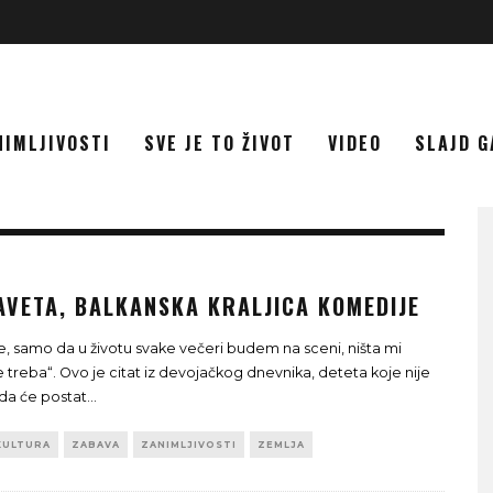
NIMLJIVOSTI
SVE JE TO ŽIVOT
VIDEO
SLAJD G
SAVETA, BALKANSKA KRALJICA KOMEDIJE
e, samo da u životu svake večeri budem na sceni, ništa mi
 treba“. Ovo je citat iz devojačkog dnevnika, deteta koje nije
o da će postat
...
KULTURA
ZABAVA
ZANIMLJIVOSTI
ZEMLJA