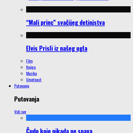
“Mali princ” svačijeg detinjstva
Elvis Prisli iz našeg ugla
Film
Knjiga
Muzika
Umetnost
Putovanja
Putovanja
Vidi sve
Čudo koje nikada ne spava