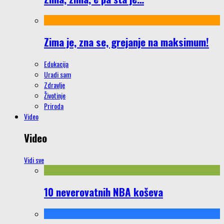
Zima je, zna se, grejanje na maksimum!
Edukacija
Uradi sam
Zdravlje
Životinje
Priroda
Video
Video
Vidi sve
10 neverovatnih NBA koševa