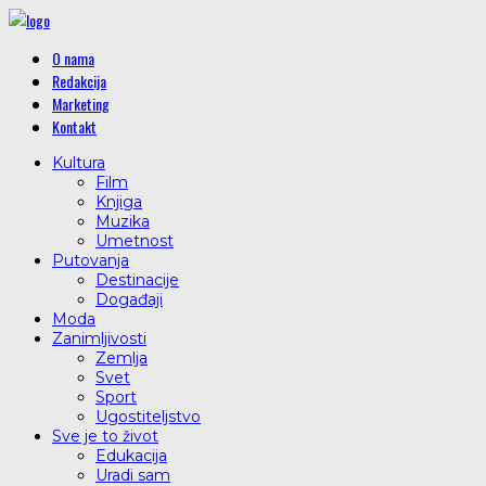
O nama
Redakcija
Marketing
Kontakt
Kultura
Film
Knjiga
Muzika
Umetnost
Putovanja
Destinacije
Događaji
Moda
Zanimljivosti
Zemlja
Svet
Sport
Ugostiteljstvo
Sve je to život
Edukacija
Uradi sam