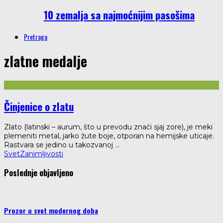
10 zemalja sa najmoćnijim pasošima
Pretraga
zlatne medalje
Činjenice o zlatu
Zlato (latinski – aurum, što u prevodu znači sjaj zore), je meki
plemeniti metal, jarko žute boje, otporan na hemijske uticaje.
Rastvara se jedino u takozvanoj
...
Svet
Zanimljivosti
Poslednje objavljeno
Prozor u svet modernog doba