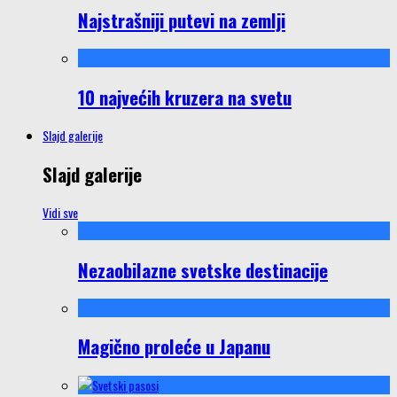
Najstrašniji putevi na zemlji
10 najvećih kruzera na svetu
Slajd galerije
Slajd galerije
Vidi sve
Nezaobilazne svetske destinacije
Magično proleće u Japanu