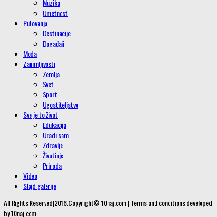
Muzika
Umetnost
Putovanja
Destinacije
Događaji
Moda
Zanimljivosti
Zemlja
Svet
Sport
Ugostiteljstvo
Sve je to život
Edukacija
Uradi sam
Zdravlje
Životinje
Priroda
Video
Slajd galerije
All Rights Reserved|2016.Copyright© 10naj.com | Terms and conditions developed
by 10naj.com