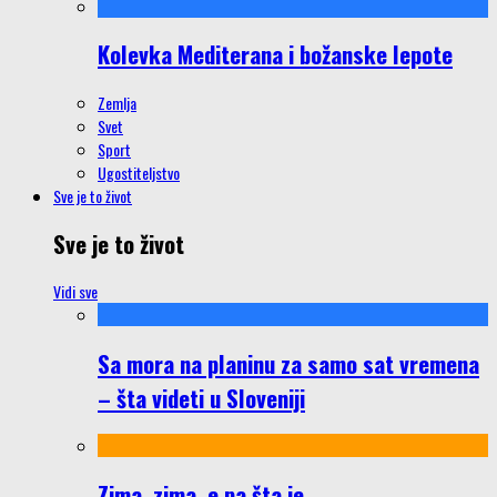
Kolevka Mediterana i božanske lepote
Zemlja
Svet
Sport
Ugostiteljstvo
Sve je to život
Sve je to život
Vidi sve
Sa mora na planinu za samo sat vremena
– šta videti u Sloveniji
Zima, zima, e pa šta je…