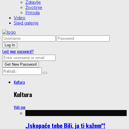
Zdravlje
Životinje
Priroda
Video
Slajd galerije
Lost your password?
Kultura
Kultura
Vidi sve
„Iskopaće tebe Bili, ja ti kažem“!