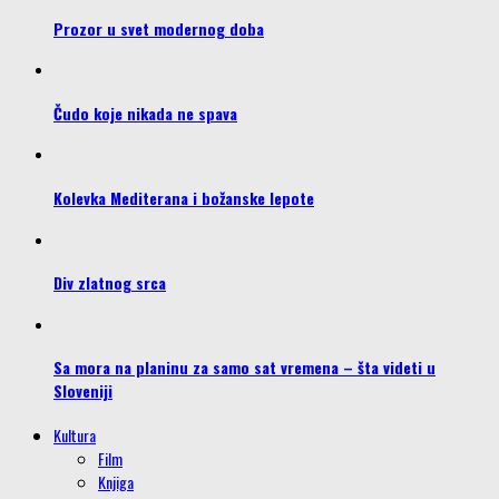
Prozor u svet modernog doba
Čudo koje nikada ne spava
Kolevka Mediterana i božanske lepote
Div zlatnog srca
Sa mora na planinu za samo sat vremena – šta videti u
Sloveniji
Kultura
Film
Knjiga