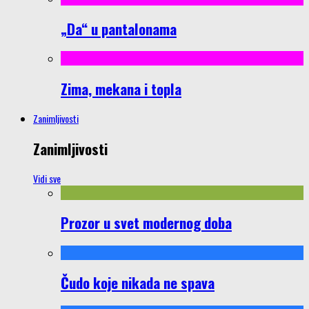
„Da“ u pantalonama
Zima, mekana i topla
Zanimljivosti
Zanimljivosti
Vidi sve
Prozor u svet modernog doba
Čudo koje nikada ne spava