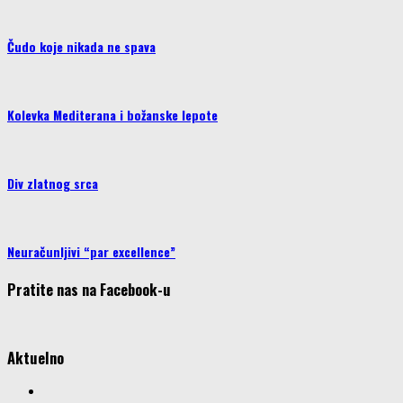
Čudo koje nikada ne spava
Kolevka Mediterana i božanske lepote
Div zlatnog srca
Neuračunljivi “par excellence”
Pratite nas na Facebook-u
Aktuelno