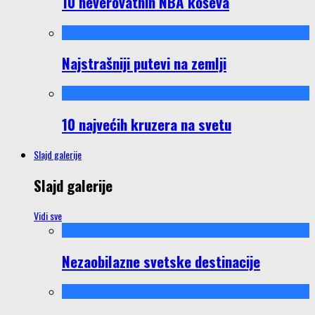
10 neverovatnih NBA koševa
Najstrašniji putevi na zemlji
10 najvećih kruzera na svetu
Slajd galerije
Slajd galerije
Vidi sve
Nezaobilazne svetske destinacije