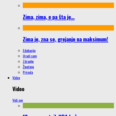
Zima, zima, e pa šta je…
Zima je, zna se, grejanje na maksimum!
Edukacija
Uradi sam
Zdravlje
Životinje
Priroda
Video
Video
Vidi sve