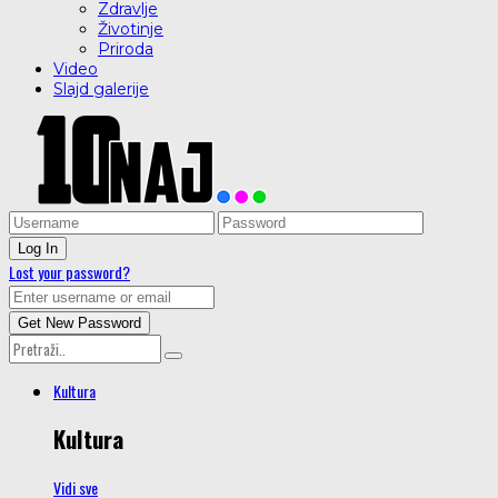
Zdravlje
Životinje
Priroda
Video
Slajd galerije
Lost your password?
Kultura
Kultura
Vidi sve