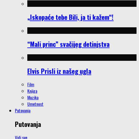
„Iskopaće tebe Bili, ja ti kažem“!
“Mali princ” svačijeg detinjstva
Elvis Prisli iz našeg ugla
Film
Knjiga
Muzika
Umetnost
Putovanja
Putovanja
Vidi sve