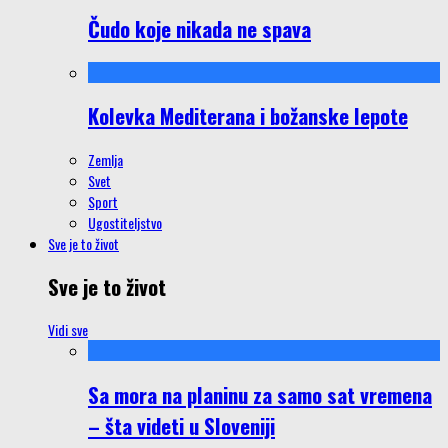
Čudo koje nikada ne spava
Kolevka Mediterana i božanske lepote
Zemlja
Svet
Sport
Ugostiteljstvo
Sve je to život
Sve je to život
Vidi sve
Sa mora na planinu za samo sat vremena
– šta videti u Sloveniji