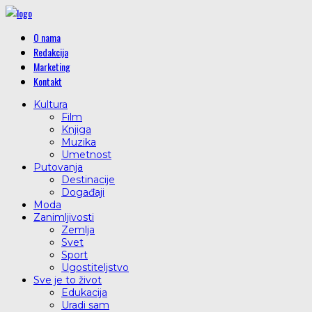
O nama
Redakcija
Marketing
Kontakt
Kultura
Film
Knjiga
Muzika
Umetnost
Putovanja
Destinacije
Događaji
Moda
Zanimljivosti
Zemlja
Svet
Sport
Ugostiteljstvo
Sve je to život
Edukacija
Uradi sam