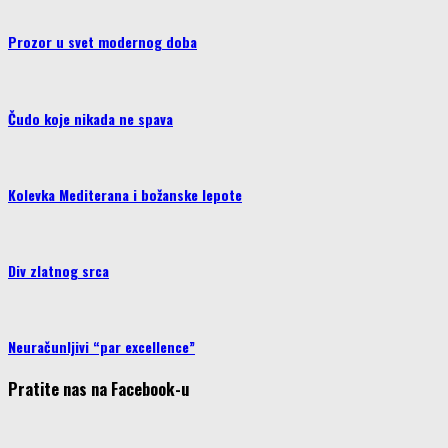
Prozor u svet modernog doba
Čudo koje nikada ne spava
Kolevka Mediterana i božanske lepote
Div zlatnog srca
Neuračunljivi “par excellence”
Pratite nas na Facebook-u