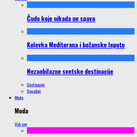
Čudo koje nikada ne spava
Kolevka Mediterana i božanske lepote
Nezaobilazne svetske destinacije
Destinacije
Događaji
Moda
Moda
Vidi sve