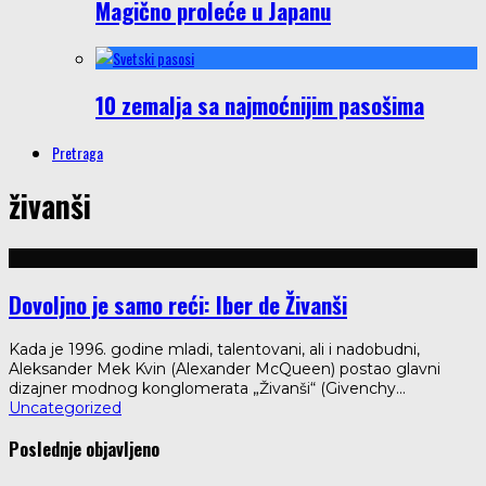
Magično proleće u Japanu
10 zemalja sa najmoćnijim pasošima
Pretraga
živanši
Dovoljno je samo reći: Iber de Živanši
Kada je 1996. godine mladi, talentovani, ali i nadobudni,
Aleksander Mek Kvin (Alexander McQueen) postao glavni
dizajner modnog konglomerata „Živanši“ (Givenchy
...
Uncategorized
Poslednje objavljeno