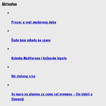
Aktuelno
Prozor u svet modernog doba
Čudo koje nikada ne spava
Kolevka Mediterana i božanske lepote
Div zlatnog srca
Sa mora na planinu za samo sat vremena – šta videti u
Sloveniji