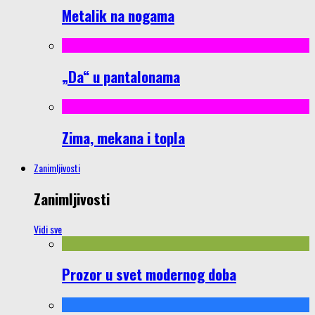
Metalik na nogama
„Da“ u pantalonama
Zima, mekana i topla
Zanimljivosti
Zanimljivosti
Vidi sve
Prozor u svet modernog doba