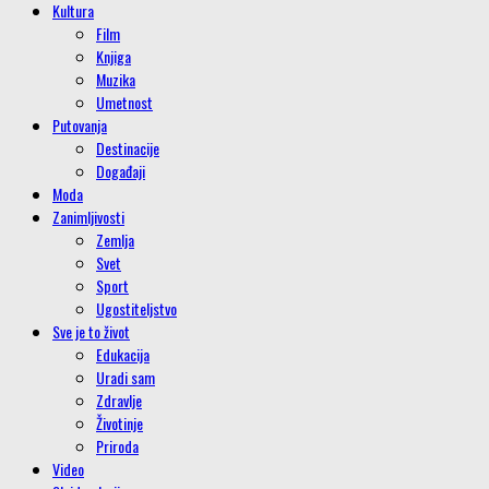
Kultura
Film
Knjiga
Muzika
Umetnost
Putovanja
Destinacije
Događaji
Moda
Zanimljivosti
Zemlja
Svet
Sport
Ugostiteljstvo
Sve je to život
Edukacija
Uradi sam
Zdravlje
Životinje
Priroda
Video