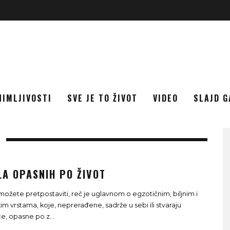
NIMLJIVOSTI
SVE JE TO ŽIVOT
VIDEO
SLAJD G
LA OPASNIH PO ŽIVOT
možete pretpostaviti, reč je uglavnom o egzotičnim, biljnim i
kim vrstama, koje, neprerađene, sadrže u sebi ili stvaraju
e, opasne po z
...