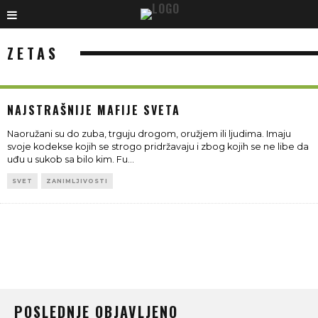
ZETAS
NAJSTRAŠNIJE MAFIJE SVETA
Naoružani su do zuba, trguju drogom, oružjem ili ljudima. Imaju
svoje kodekse kojih se strogo pridržavaju i zbog kojih se ne libe da
uđu u sukob sa bilo kim. Fu
...
SVET
ZANIMLJIVOSTI
POSLEDNJE OBJAVLJENO