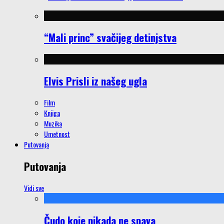
“Mali princ” svačijeg detinjstva
Elvis Prisli iz našeg ugla
Film
Knjiga
Muzika
Umetnost
Putovanja
Putovanja
Vidi sve
Čudo koje nikada ne spava