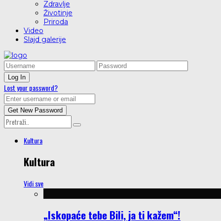
Zdravlje
Životinje
Priroda
Video
Slajd galerije
Lost your password?
Kultura
Kultura
Vidi sve
„Iskopaće tebe Bili, ja ti kažem“!