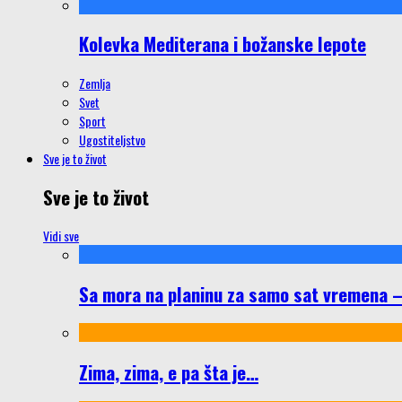
Kolevka Mediterana i božanske lepote
Zemlja
Svet
Sport
Ugostiteljstvo
Sve je to život
Sve je to život
Vidi sve
Sa mora na planinu za samo sat vremena – š
Zima, zima, e pa šta je…