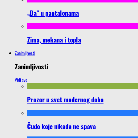
„Da“ u pantalonama
Zima, mekana i topla
Zanimljivosti
Zanimljivosti
Vidi sve
Prozor u svet modernog doba
Čudo koje nikada ne spava