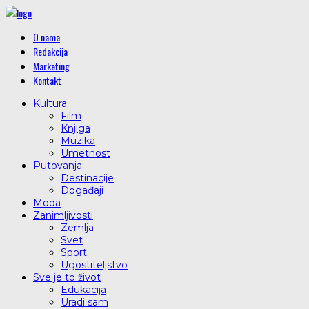
O nama
Redakcija
Marketing
Kontakt
Kultura
Film
Knjiga
Muzika
Umetnost
Putovanja
Destinacije
Događaji
Moda
Zanimljivosti
Zemlja
Svet
Sport
Ugostiteljstvo
Sve je to život
Edukacija
Uradi sam