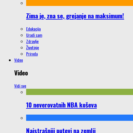
Zima je, zna se, grejanje na maksimum!
Edukacija
Uradi sam
Zdravlje
Životinje
Priroda
Video
Video
Vidi sve
10 neverovatnih NBA koševa
Najstrašniji putevi na zemlji