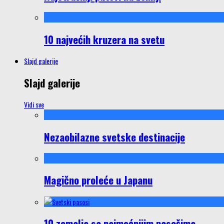
10 najvećih kruzera na svetu
Slajd galerije
Slajd galerije
Vidi sve
Nezaobilazne svetske destinacije
Magično proleće u Japanu
10 zemalja sa najmoćnijim pasošima