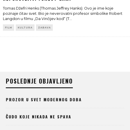
Tomas Džefri Henks (Thomas Jeffrey Hanks). Ovo je ime koje
poznaje čitav svet. Bio je neverovatni profesor simbolike Robert
Langdon u filmu „Da Vinčijev kod“ (T
...
FILM
KULTURA
ZABAVA
POSLEDNJE OBJAVLJENO
PROZOR U SVET MODERNOG DOBA
ČUDO KOJE NIKADA NE SPAVA