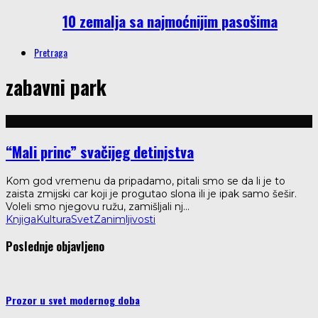
10 zemalja sa najmoćnijim pasošima
Pretraga
zabavni park
“Mali princ” svačijeg detinjstva
Kom god vremenu da pripadamo, pitali smo se da li je to
zaista zmijski car koji je progutao slona ili je ipak samo šešir.
Voleli smo njegovu ružu, zamišljali nj
...
Knjiga
Kultura
Svet
Zanimljivosti
Poslednje objavljeno
Prozor u svet modernog doba