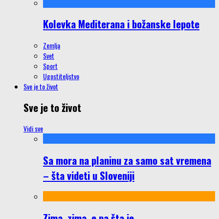
Kolevka Mediterana i božanske lepote
Zemlja
Svet
Sport
Ugostiteljstvo
Sve je to život
Sve je to život
Vidi sve
Sa mora na planinu za samo sat vremena
– šta videti u Sloveniji
Zima, zima, e pa šta je…