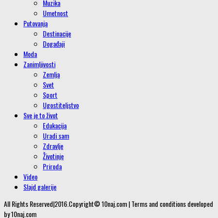
Muzika
Umetnost
Putovanja
Destinacije
Događaji
Moda
Zanimljivosti
Zemlja
Svet
Sport
Ugostiteljstvo
Sve je to život
Edukacija
Uradi sam
Zdravlje
Životinje
Priroda
Video
Slajd galerije
All Rights Reserved|2016.Copyright© 10naj.com | Terms and conditions developed
by 10naj.com