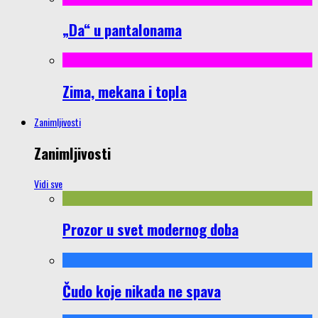
„Da“ u pantalonama
Zima, mekana i topla
Zanimljivosti
Zanimljivosti
Vidi sve
Prozor u svet modernog doba
Čudo koje nikada ne spava