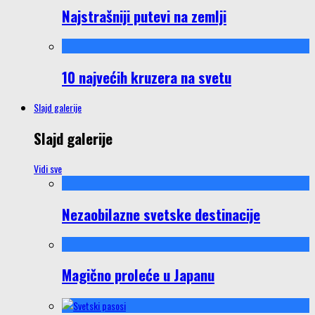
Najstrašniji putevi na zemlji
10 najvećih kruzera na svetu
Slajd galerije
Slajd galerije
Vidi sve
Nezaobilazne svetske destinacije
Magično proleće u Japanu