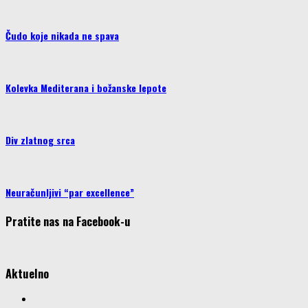
Čudo koje nikada ne spava
Kolevka Mediterana i božanske lepote
Div zlatnog srca
Neuračunljivi “par excellence”
Pratite nas na Facebook-u
Aktuelno