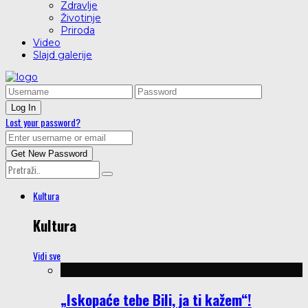
Zdravlje
Životinje
Priroda
Video
Slajd galerije
Lost your password?
Kultura
Kultura
Vidi sve
„Iskopaće tebe Bili, ja ti kažem“!