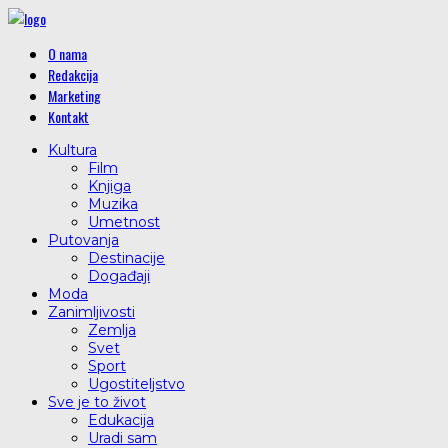
O nama
Redakcija
Marketing
Kontakt
Kultura
Film
Knjiga
Muzika
Umetnost
Putovanja
Destinacije
Događaji
Moda
Zanimljivosti
Zemlja
Svet
Sport
Ugostiteljstvo
Sve je to život
Edukacija
Uradi sam