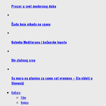
Prozor u svet modernog doba
Čudo koje nikada ne spava
Kolevka Mediterana i božanske lepote
Div zlatnog srca
Sa mora na planinu za samo sat vremena – šta videti u
Sloveniji
Kultura
Film
Knjiga