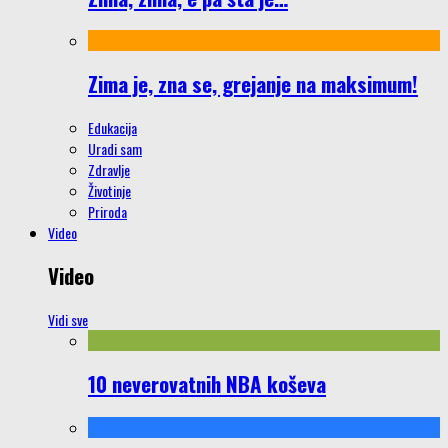
Zima je, zna se, grejanje na maksimum!
Edukacija
Uradi sam
Zdravlje
Životinje
Priroda
Video
Video
Vidi sve
10 neverovatnih NBA koševa