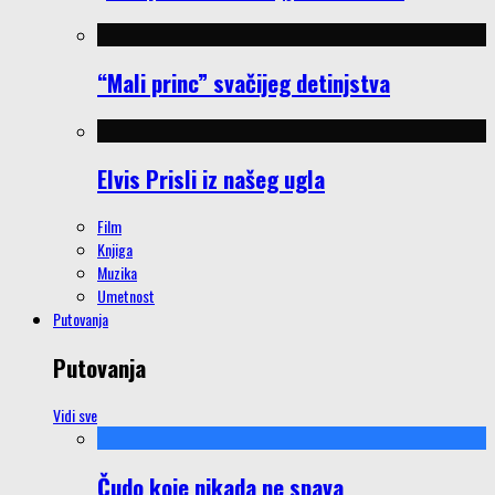
“Mali princ” svačijeg detinjstva
Elvis Prisli iz našeg ugla
Film
Knjiga
Muzika
Umetnost
Putovanja
Putovanja
Vidi sve
Čudo koje nikada ne spava