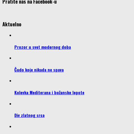
Pratite nas na Facebook-u
Aktuelno
Prozor u svet modernog doba
Čudo koje nikada ne spava
Kolevka Mediterana i božanske lepote
Div zlatnog srca