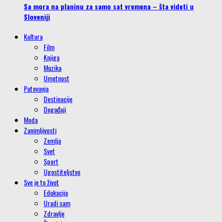
Sa mora na planinu za samo sat vremena – šta videti u
Sloveniji
Kultura
Film
Knjiga
Muzika
Umetnost
Putovanja
Destinacije
Događaji
Moda
Zanimljivosti
Zemlja
Svet
Sport
Ugostiteljstvo
Sve je to život
Edukacija
Uradi sam
Zdravlje