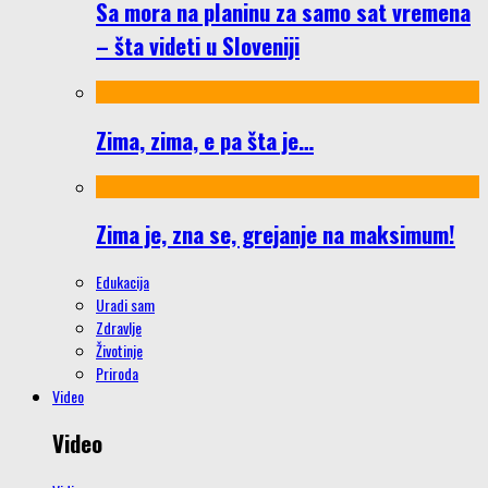
Sa mora na planinu za samo sat vremena
– šta videti u Sloveniji
Zima, zima, e pa šta je…
Zima je, zna se, grejanje na maksimum!
Edukacija
Uradi sam
Zdravlje
Životinje
Priroda
Video
Video