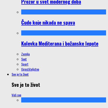
Prozor u svet modernog doba
Čudo koje nikada ne spava
Kolevka Mediterana i božanske lepote
Zemlja
Svet
Sport
Ugostiteljstvo
Sve je to život
Sve je to život
Vidi sve