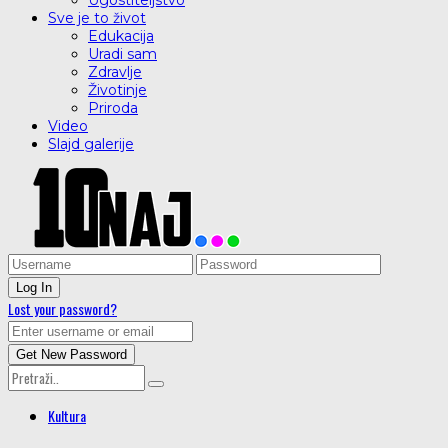
Ugostiteljstvo
Sve je to život
Edukacija
Uradi sam
Zdravlje
Životinje
Priroda
Video
Slajd galerije
Lost your password?
Kultura