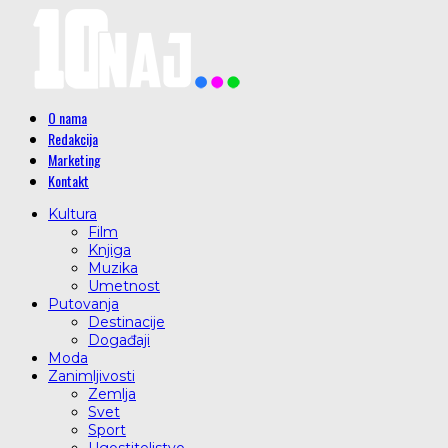
O nama
Redakcija
Marketing
Kontakt
Kultura
Film
Knjiga
Muzika
Umetnost
Putovanja
Destinacije
Događaji
Moda
Zanimljivosti
Zemlja
Svet
Sport