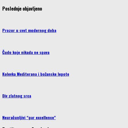
Poslednje objavljeno
Prozor u svet modernog doba
Čudo koje nikada ne spava
Kolevka Mediterana i božanske lepote
Div zlatnog srca
Neuračunljivi “par excellence”