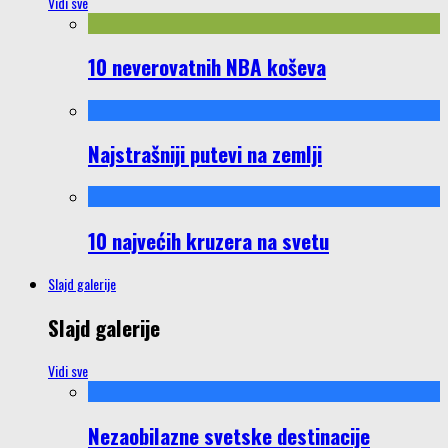
Vidi sve
10 neverovatnih NBA koševa
Najstrašniji putevi na zemlji
10 najvećih kruzera na svetu
Slajd galerije
Slajd galerije
Vidi sve
Nezaobilazne svetske destinacije