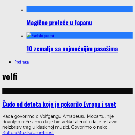
Magično proleće u Japanu
10 zemalja sa najmoćnijim pasošima
Pretraga
volfi
Čudo od deteta koje je pokorilo Evropu i svet
Kada govorimo o Volfgangu Amadeusu Mocartu, nije
dovoljno reći samo da je bio veliki talenat i da je ostavio
neizbrisiv trag u klasičnoj muzici. Govorimo o neko
...
Kultura
Muzika
Umetnost