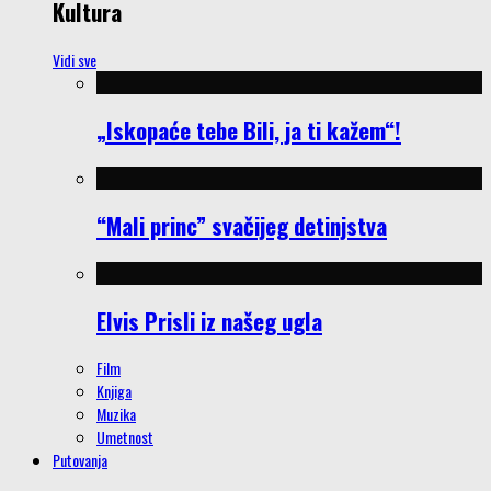
Kultura
Vidi sve
„Iskopaće tebe Bili, ja ti kažem“!
“Mali princ” svačijeg detinjstva
Elvis Prisli iz našeg ugla
Film
Knjiga
Muzika
Umetnost
Putovanja