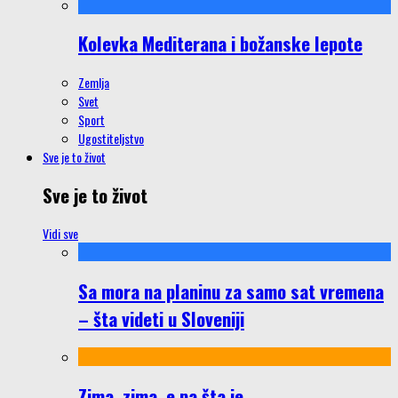
Kolevka Mediterana i božanske lepote
Zemlja
Svet
Sport
Ugostiteljstvo
Sve je to život
Sve je to život
Vidi sve
Sa mora na planinu za samo sat vremena
– šta videti u Sloveniji
Zima, zima, e pa šta je…