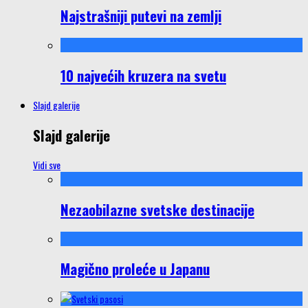
Najstrašniji putevi na zemlji
10 najvećih kruzera na svetu
Slajd galerije
Slajd galerije
Vidi sve
Nezaobilazne svetske destinacije
Magično proleće u Japanu