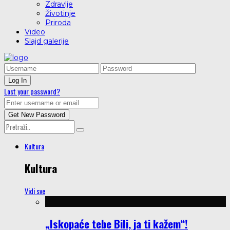
Zdravlje
Životinje
Priroda
Video
Slajd galerije
Lost your password?
Kultura
Kultura
Vidi sve
„Iskopaće tebe Bili, ja ti kažem“!