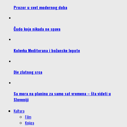
Prozor u svet modernog doba
Čudo koje nikada ne spava
Kolevka Mediterana i božanske lepote
Div zlatnog srca
Sa mora na planinu za samo sat vremena – šta videti u
Sloveniji
Kultura
Film
Knjiga