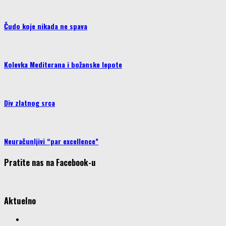
Čudo koje nikada ne spava
Kolevka Mediterana i božanske lepote
Div zlatnog srca
Neuračunljivi “par excellence”
Pratite nas na Facebook-u
Aktuelno