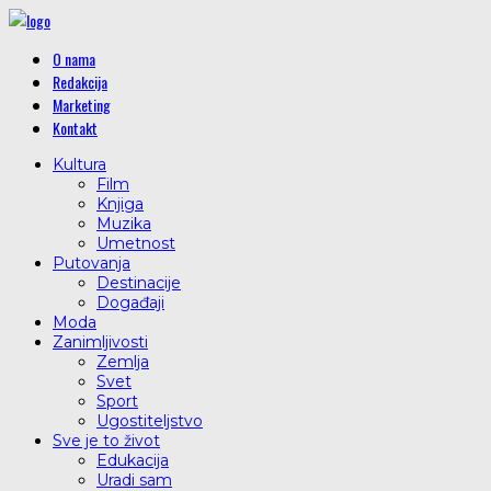
O nama
Redakcija
Marketing
Kontakt
Kultura
Film
Knjiga
Muzika
Umetnost
Putovanja
Destinacije
Događaji
Moda
Zanimljivosti
Zemlja
Svet
Sport
Ugostiteljstvo
Sve je to život
Edukacija
Uradi sam