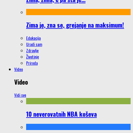
Zima je, zna se, grejanje na maksimum!
Edukacija
Uradi sam
Zdravlje
Životinje
Priroda
Video
Video
Vidi sve
10 neverovatnih NBA koševa