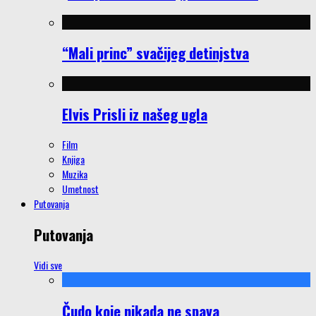
“Mali princ” svačijeg detinjstva
Elvis Prisli iz našeg ugla
Film
Knjiga
Muzika
Umetnost
Putovanja
Putovanja
Vidi sve
Čudo koje nikada ne spava