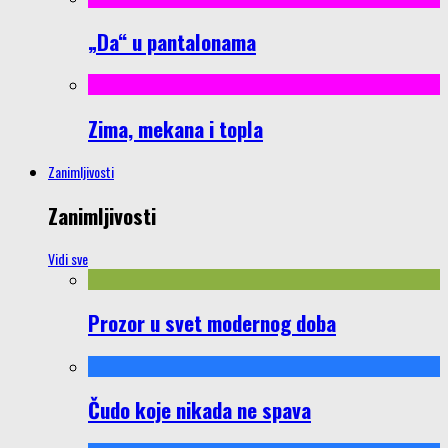
„Da“ u pantalonama
Zima, mekana i topla
Zanimljivosti
Zanimljivosti
Vidi sve
Prozor u svet modernog doba
Čudo koje nikada ne spava