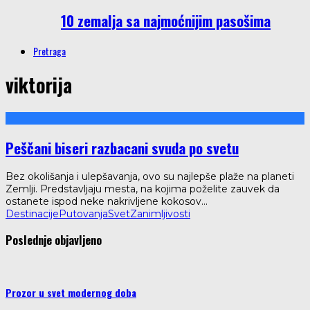
10 zemalja sa najmoćnijim pasošima
Pretraga
viktorija
Peščani biseri razbacani svuda po svetu
Bez okolišanja i ulepšavanja, ovo su najlepše plaže na planeti
Zemlji. Predstavljaju mesta, na kojima poželite zauvek da
ostanete ispod neke nakrivljene kokosov
...
Destinacije
Putovanja
Svet
Zanimljivosti
Poslednje objavljeno
Prozor u svet modernog doba