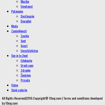
Muzika
Umetnost
Putovanja
Destinacije
Događaji
Moda
Zanimljivosti
Zemlja
Svet
Sport
Ugostiteljstvo
Sve je to život
Edukacija
Uradi sam
Zdravlje
Životinje
Priroda
Video
Slajd galerije
All Rights Reserved|2016.Copyright© 10naj.com | Terms and conditions developed
by 10naj.com