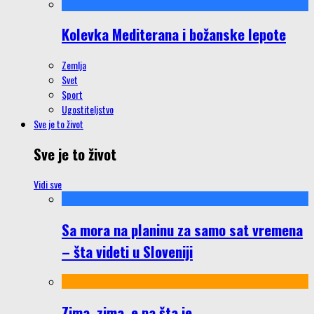
Kolevka Mediterana i božanske lepote
Zemlja
Svet
Sport
Ugostiteljstvo
Sve je to život
Sve je to život
Vidi sve
Sa mora na planinu za samo sat vremena
– šta videti u Sloveniji
Zima, zima, e pa šta je…