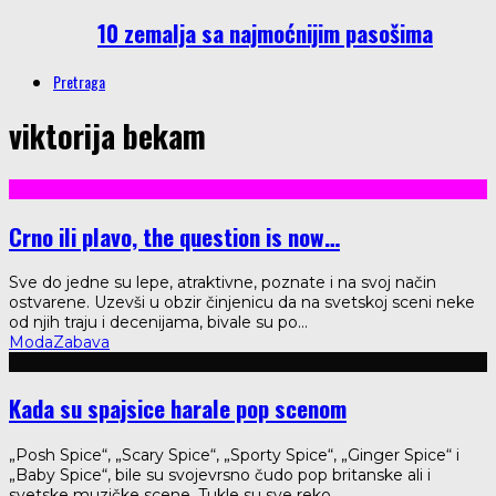
10 zemalja sa najmoćnijim pasošima
Pretraga
viktorija bekam
Crno ili plavo, the question is now…
Sve do jedne su lepe, atraktivne, poznate i na svoj način
ostvarene. Uzevši u obzir činjenicu da na svetskoj sceni neke
od njih traju i decenijama, bivale su po
...
Moda
Zabava
Kada su spajsice harale pop scenom
„Posh Spice“, „Scary Spice“, „Sporty Spice“, „Ginger Spice“ i
„Baby Spice“, bile su svojevrsno čudo pop britanske ali i
svetske muzičke scene. Tukle su sve reko
...