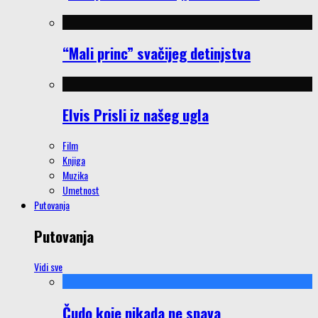
“Mali princ” svačijeg detinjstva
Elvis Prisli iz našeg ugla
Film
Knjiga
Muzika
Umetnost
Putovanja
Putovanja
Vidi sve
Čudo koje nikada ne spava