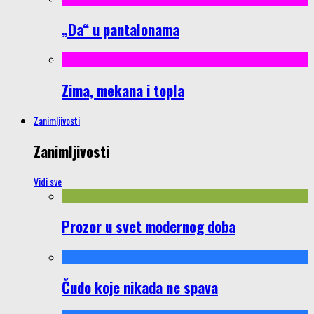
„Da“ u pantalonama
Zima, mekana i topla
Zanimljivosti
Zanimljivosti
Vidi sve
Prozor u svet modernog doba
Čudo koje nikada ne spava