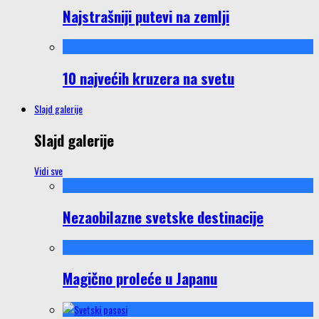
Najstrašniji putevi na zemlji
10 najvećih kruzera na svetu
Slajd galerije
Slajd galerije
Vidi sve
Nezaobilazne svetske destinacije
Magično proleće u Japanu