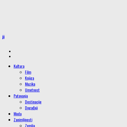
iji
Kultura
Film
Knjiga
Muzika
Umetnost
Putovanja
Destinacije
Događaji
Moda
Zanimljivosti
Zemlja