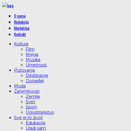
O nama
Redakcija
Marketing
Kontakt
Kultura
Film
Knjiga
Muzika
Umetnost
Putovanja
Destinacije
Događaji
Moda
Zanimljivosti
Zemlja
Svet
Sport
Ugostiteljstvo
Sve je to život
Edukacija
Uradi sam