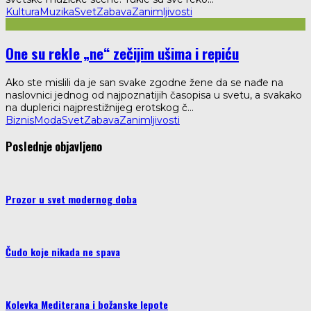
Kultura
Muzika
Svet
Zabava
Zanimljivosti
One su rekle „ne“ zečijim ušima i repiću
Ako ste mislili da je san svake zgodne žene da se nađe na
naslovnici jednog od najpoznatijih časopisa u svetu, a svakako
na duplerici najprestižnijeg erotskog č
...
Biznis
Moda
Svet
Zabava
Zanimljivosti
Poslednje objavljeno
Prozor u svet modernog doba
Čudo koje nikada ne spava
Kolevka Mediterana i božanske lepote