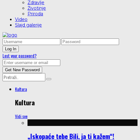
Zdravlje
Životinje
Priroda
Video
Slajd galerije
Lost your password?
Kultura
Kultura
Vidi sve
„Iskopaće tebe Bili, ja ti kažem“!