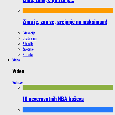
Zima je, zna se, grejanje na maksimum!
Edukacija
Uradi sam
Zdravlje
Životinje
Priroda
Video
Video
Vidi sve
10 neverovatnih NBA koševa