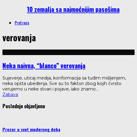
10 zemalja sa najmoćnijim pasošima
Pretraga
verovanja
Neka naivna, “blanco” verovanja
Sujeverje, uticaj medija, konformacija sa tuđim mišljenjem,
neka opšta ubeđenja. Sve su to faktori zbog kojih čvrsto
verujemo u neke stvari i pojave, iako znamo
...
Zabava
Poslednje objavljeno
Prozor u svet modernog doba