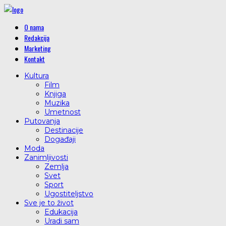
O nama
Redakcija
Marketing
Kontakt
Kultura
Film
Knjiga
Muzika
Umetnost
Putovanja
Destinacije
Događaji
Moda
Zanimljivosti
Zemlja
Svet
Sport
Ugostiteljstvo
Sve je to život
Edukacija
Uradi sam