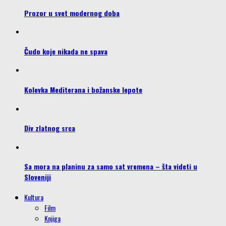
Prozor u svet modernog doba
Čudo koje nikada ne spava
Kolevka Mediterana i božanske lepote
Div zlatnog srca
Sa mora na planinu za samo sat vremena – šta videti u
Sloveniji
Kultura
Film
Knjiga