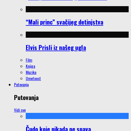
“Mali princ” svačijeg detinjstva
Elvis Prisli iz našeg ugla
Film
Knjiga
Muzika
Umetnost
Putovanja
Putovanja
Vidi sve
Čudo koje nikada ne spava