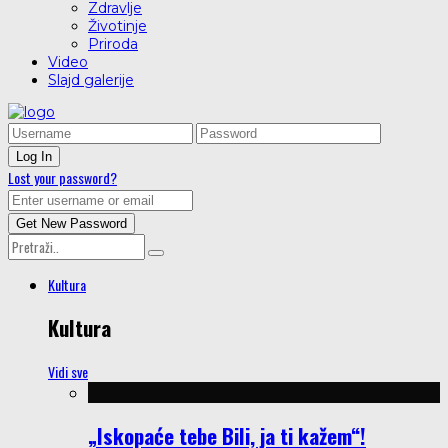
Zdravlje
Životinje
Priroda
Video
Slajd galerije
Lost your password?
Kultura
Kultura
Vidi sve
„Iskopaće tebe Bili, ja ti kažem“!