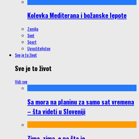
Kolevka Mediterana i božanske lepote
Zemlja
Svet
Sport
Ugostiteljstvo
Sve je to život
Sve je to život
Vidi sve
Sa mora na planinu za samo sat vremena
– šta videti u Sloveniji
Zima, zima, e pa šta je…