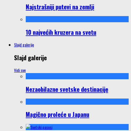
Najstrašniji putevi na zemlji
10 najvećih kruzera na svetu
Slajd galerije
Slajd galerije
Vidi sve
Nezaobilazne svetske destinacije
Magično proleće u Japanu