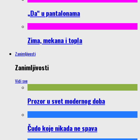
„Da“ u pantalonama
Zima, mekana i topla
Zanimljivosti
Zanimljivosti
Vidi sve
Prozor u svet modernog doba
Čudo koje nikada ne spava