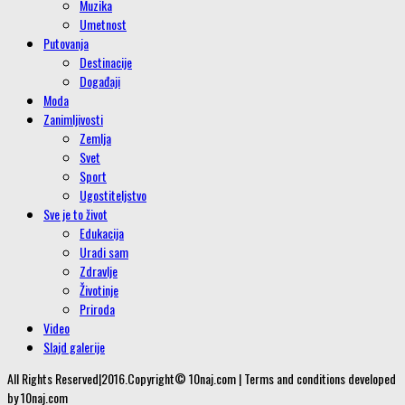
Muzika
Umetnost
Putovanja
Destinacije
Događaji
Moda
Zanimljivosti
Zemlja
Svet
Sport
Ugostiteljstvo
Sve je to život
Edukacija
Uradi sam
Zdravlje
Životinje
Priroda
Video
Slajd galerije
All Rights Reserved|2016.Copyright© 10naj.com | Terms and conditions developed
by 10naj.com