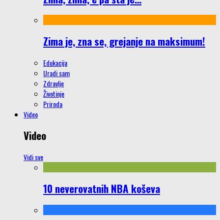
Zima je, zna se, grejanje na maksimum!
Edukacija
Uradi sam
Zdravlje
Životinje
Priroda
Video
Video
Vidi sve
10 neverovatnih NBA koševa