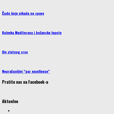
Čudo koje nikada ne spava
Kolevka Mediterana i božanske lepote
Div zlatnog srca
Neuračunljivi “par excellence”
Pratite nas na Facebook-u
Aktuelno