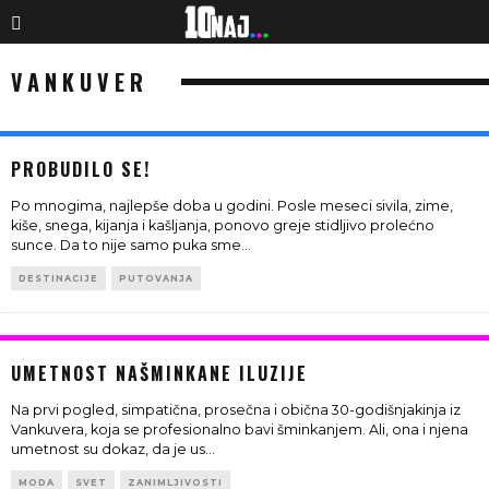
VANKUVER
PROBUDILO SE!
Po mnogima, najlepše doba u godini. Posle meseci sivila, zime,
kiše, snega, kijanja i kašljanja, ponovo greje stidljivo prolećno
sunce. Da to nije samo puka sme
...
DESTINACIJE
PUTOVANJA
UMETNOST NAŠMINKANE ILUZIJE
Na prvi pogled, simpatična, prosečna i obična 30-godišnjakinja iz
Vankuvera, koja se profesionalno bavi šminkanjem. Ali, ona i njena
umetnost su dokaz, da je us
...
MODA
SVET
ZANIMLJIVOSTI