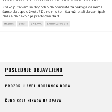
Koliko puta vam se dogodilo da pomislite za nekoga da nema
šanse da uspe u životu? Da ne mislite ništa ružno, ali da vam ipak
deluje da neko nije predviđen da d
...
BIZNIS
SVET
ZABAVA
ZANIMLJIVOSTI
POSLEDNJE OBJAVLJENO
PROZOR U SVET MODERNOG DOBA
ČUDO KOJE NIKADA NE SPAVA