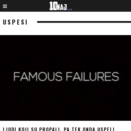
USPESI
LJUDI KOJI SU PROPALI, PA TEK ONDA USPELI