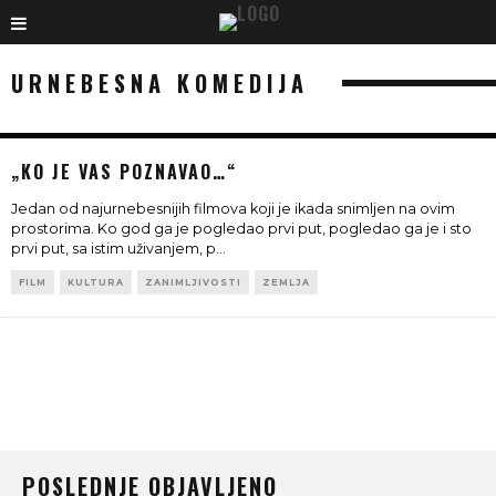
URNEBESNA KOMEDIJA
„KO JE VAS POZNAVAO…“
Jedan od najurnebesnijih filmova koji je ikada snimljen na ovim
prostorima. Ko god ga je pogledao prvi put, pogledao ga je i sto
prvi put, sa istim uživanjem, p
...
FILM
KULTURA
ZANIMLJIVOSTI
ZEMLJA
POSLEDNJE OBJAVLJENO