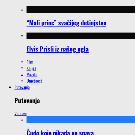
“Mali princ” svačijeg detinjstva
Elvis Prisli iz našeg ugla
Film
Knjiga
Muzika
Umetnost
Putovanja
Putovanja
Vidi sve
Čudo koje nikada ne spava