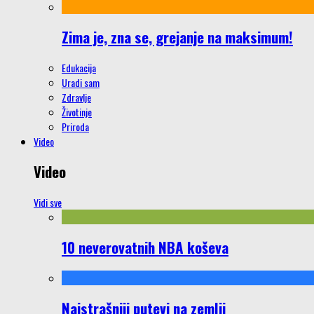
Zima je, zna se, grejanje na maksimum!
Edukacija
Uradi sam
Zdravlje
Životinje
Priroda
Video
Video
Vidi sve
10 neverovatnih NBA koševa
Najstrašniji putevi na zemlji