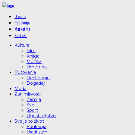
O nama
Redakcija
Marketing
Kontakt
Kultura
Film
Knjiga
Muzika
Umetnost
Putovanja
Destinacije
Događaji
Moda
Zanimljivosti
Zemlja
Svet
Sport
Ugostiteljstvo
Sve je to život
Edukacija
Uradi sam