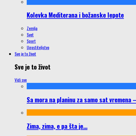
Kolevka Mediterana i božanske lepote
Zemlja
Svet
Sport
Ugostiteljstvo
Sve je to život
Sve je to život
Vidi sve
Sa mora na planinu za samo sat vremena – š
Zima, zima, e pa šta je…