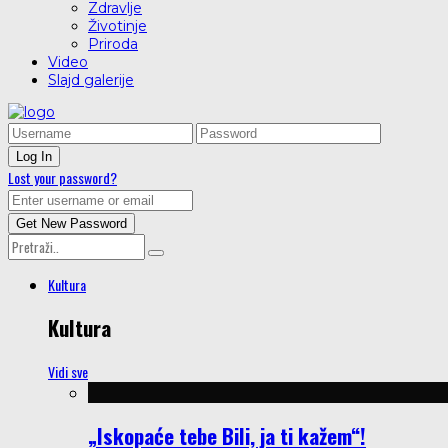
Zdravlje
Životinje
Priroda
Video
Slajd galerije
Lost your password?
Kultura
Kultura
Vidi sve
„Iskopaće tebe Bili, ja ti kažem“!