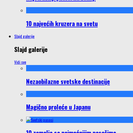
10 najvećih kruzera na svetu
Slajd galerije
Slajd galerije
Vidi sve
Nezaobilazne svetske destinacije
Magično proleće u Japanu
10 zemalja sa najmoćnijim pasošima