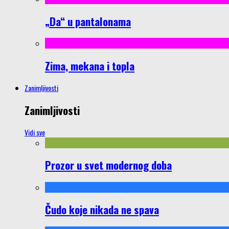
„Da“ u pantalonama
Zima, mekana i topla
Zanimljivosti
Zanimljivosti
Vidi sve
Prozor u svet modernog doba
Čudo koje nikada ne spava