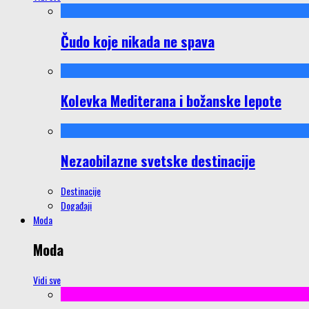
Čudo koje nikada ne spava
Kolevka Mediterana i božanske lepote
Nezaobilazne svetske destinacije
Destinacije
Događaji
Moda
Moda
Vidi sve