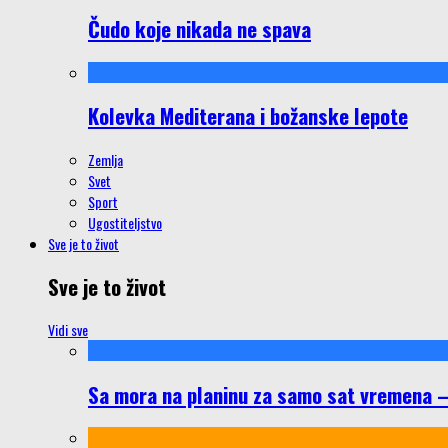
Čudo koje nikada ne spava
Kolevka Mediterana i božanske lepote
Zemlja
Svet
Sport
Ugostiteljstvo
Sve je to život
Sve je to život
Vidi sve
Sa mora na planinu za samo sat vremena – š