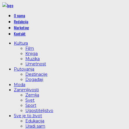
O nama
Redakcija
Marketing
Kontakt
Kultura
Film
Knjiga
Muzika
Umetnost
Putovanja
Destinacije
Događaji
Moda
Zanimljivosti
Zemlja
Svet
Sport
Ugostiteljstvo
Sve je to život
Edukacija
Uradi sam