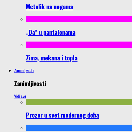
Metalik na nogama
„Da“ u pantalonama
Zima, mekana i topla
Zanimljivosti
Zanimljivosti
Vidi sve
Prozor u svet modernog doba