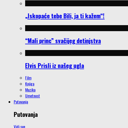
„Iskopaće tebe Bili, ja ti kažem“!
“Mali princ” svačijeg detinjstva
Elvis Prisli iz našeg ugla
Film
Knjiga
Muzika
Umetnost
Putovanja
Putovanja
Vidi sve