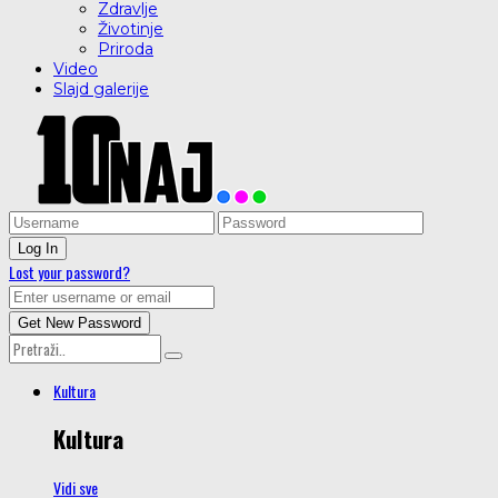
Zdravlje
Životinje
Priroda
Video
Slajd galerije
Lost your password?
Kultura
Kultura
Vidi sve