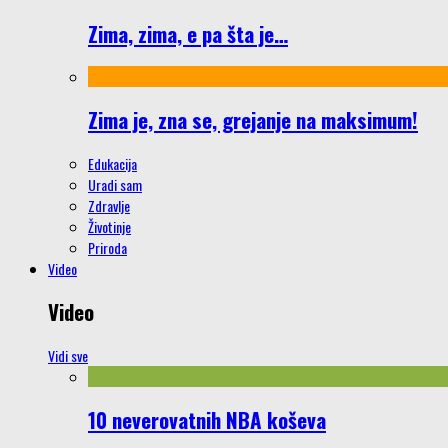
Zima, zima, e pa šta je…
Zima je, zna se, grejanje na maksimum!
Edukacija
Uradi sam
Zdravlje
Životinje
Priroda
Video
Video
Vidi sve
10 neverovatnih NBA koševa