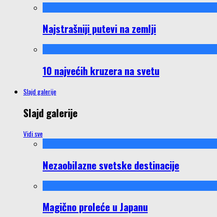
Najstrašniji putevi na zemlji
10 najvećih kruzera na svetu
Slajd galerije
Slajd galerije
Vidi sve
Nezaobilazne svetske destinacije
Magično proleće u Japanu