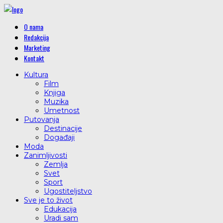
O nama
Redakcija
Marketing
Kontakt
Kultura
Film
Knjiga
Muzika
Umetnost
Putovanja
Destinacije
Događaji
Moda
Zanimljivosti
Zemlja
Svet
Sport
Ugostiteljstvo
Sve je to život
Edukacija
Uradi sam