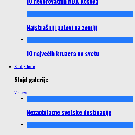
10 neverovatnih NBA koševa
Najstrašniji putevi na zemlji
10 najvećih kruzera na svetu
Slajd galerije
Slajd galerije
Vidi sve
Nezaobilazne svetske destinacije