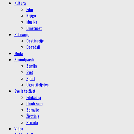
Kultura
Film
Knjiga
Muzika
Umetnost
Putovanja
Destinacije
Događaji
Moda
Zanimljivosti
Zemlja
Svet
Sport
Ugostiteljstvo
Sve je to život
Edukacija
Uradi sam
Zdravlje
Životinje
Priroda
Video