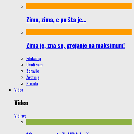
Zima, zima, e pa šta je…
Zima je, zna se, grejanje na maksimum!
Edukacija
Uradi sam
Zdravlje
Životinje
Priroda
Video
Video
Vidi sve