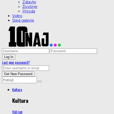
Zdravlje
Životinje
Priroda
Video
Slajd galerije
Lost your password?
Kultura
Kultura
Vidi sve