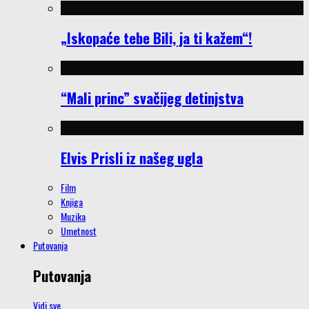
„Iskopaće tebe Bili, ja ti kažem“!
“Mali princ” svačijeg detinjstva
Elvis Prisli iz našeg ugla
Film
Knjiga
Muzika
Umetnost
Putovanja
Putovanja
Vidi sve