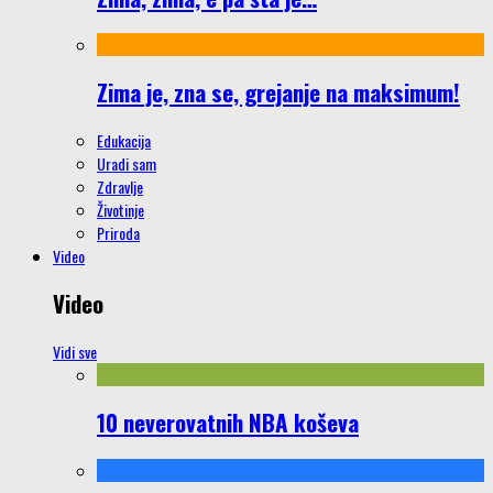
Zima je, zna se, grejanje na maksimum!
Edukacija
Uradi sam
Zdravlje
Životinje
Priroda
Video
Video
Vidi sve
10 neverovatnih NBA koševa