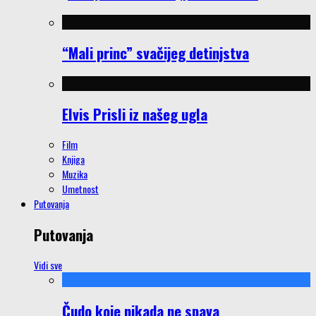
“Mali princ” svačijeg detinjstva
Elvis Prisli iz našeg ugla
Film
Knjiga
Muzika
Umetnost
Putovanja
Putovanja
Vidi sve
Čudo koje nikada ne spava