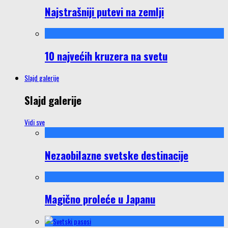
Najstrašniji putevi na zemlji
10 najvećih kruzera na svetu
Slajd galerije
Slajd galerije
Vidi sve
Nezaobilazne svetske destinacije
Magično proleće u Japanu