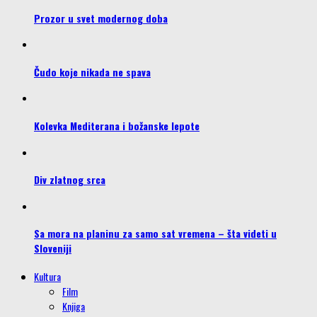
Prozor u svet modernog doba
Čudo koje nikada ne spava
Kolevka Mediterana i božanske lepote
Div zlatnog srca
Sa mora na planinu za samo sat vremena – šta videti u
Sloveniji
Kultura
Film
Knjiga