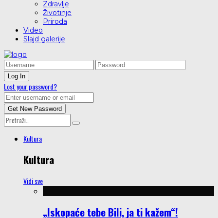
Zdravlje
Životinje
Priroda
Video
Slajd galerije
Lost your password?
Kultura
Kultura
Vidi sve
„Iskopaće tebe Bili, ja ti kažem“!