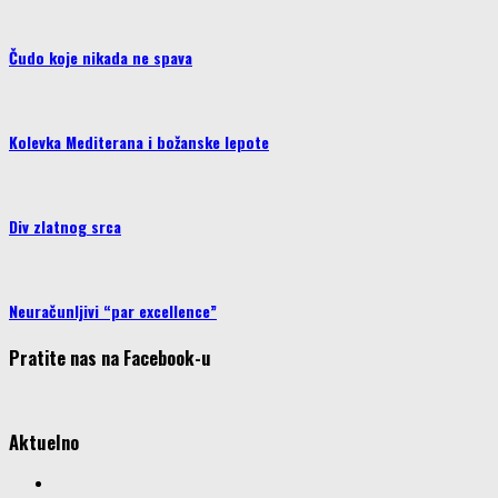
Čudo koje nikada ne spava
Kolevka Mediterana i božanske lepote
Div zlatnog srca
Neuračunljivi “par excellence”
Pratite nas na Facebook-u
Aktuelno