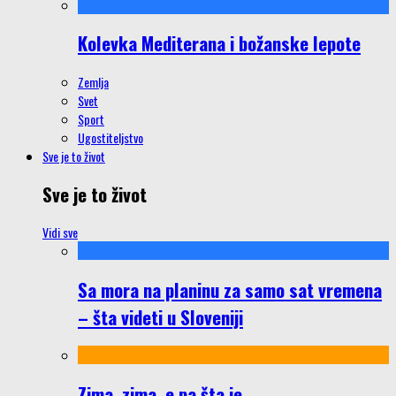
Kolevka Mediterana i božanske lepote
Zemlja
Svet
Sport
Ugostiteljstvo
Sve je to život
Sve je to život
Vidi sve
Sa mora na planinu za samo sat vremena
– šta videti u Sloveniji
Zima, zima, e pa šta je…