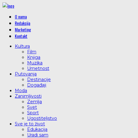
O nama
Redakcija
Marketing
Kontakt
Kultura
Film
Knjiga
Muzika
Umetnost
Putovanja
Destinacije
Događaji
Moda
Zanimljivosti
Zemlja
Svet
Sport
Ugostiteljstvo
Sve je to život
Edukacija
Uradi sam