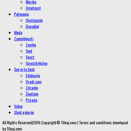
Muzika
Umetnost
Putovanja
Destinacije
Događaji
Moda
Zanimljivosti
Zemlja
Svet
Sport
Ugostiteljstvo
Sve je to život
Edukacija
Uradi sam
Zdravlje
Životinje
Priroda
Video
Slajd galerije
All Rights Reserved|2016.Copyright© 10naj.com | Terms and conditions developed
by 10naj.com