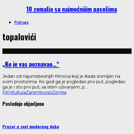
10 zemalja sa najmoćnijim pasošima
Pretraga
topalovići
„Ko je vas poznavao…“
Jedan od najurnebesnijih filmova koji je ikada snimljen na
ovim prostorima. Ko god ga je pogledao prvi put, pogledao
ga je i sto prvi put, sa istim uživanjem, p
...
Film
Kultura
Zanimljivosti
Zemlja
Poslednje objavljeno
Prozor u svet modernog doba