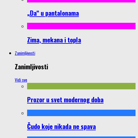
„Da“ u pantalonama
Zima, mekana i topla
Zanimljivosti
Zanimljivosti
Vidi sve
Prozor u svet modernog doba
Čudo koje nikada ne spava