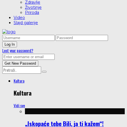
Zdravlje
Životinje
Priroda
Video
Slajd galerije
Lost your password?
Kultura
Kultura
Vidi sve
„Iskopaće tebe Bili, ja ti kažem“!