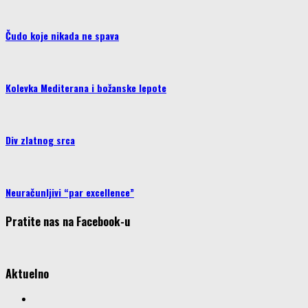
Čudo koje nikada ne spava
Kolevka Mediterana i božanske lepote
Div zlatnog srca
Neuračunljivi “par excellence”
Pratite nas na Facebook-u
Aktuelno