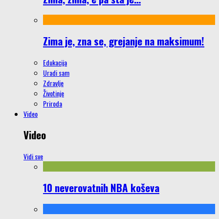
Zima je, zna se, grejanje na maksimum!
Edukacija
Uradi sam
Zdravlje
Životinje
Priroda
Video
Video
Vidi sve
10 neverovatnih NBA koševa