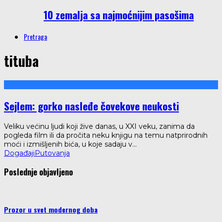
10 zemalja sa najmoćnijim pasošima
Pretraga
tituba
Sejlem: gorko nasleđe čovekove neukosti
Veliku većinu ljudi koji žive danas, u XXI veku, zanima da
pogleda film ili da pročita neku knjigu na temu natprirodnih
moći i izmišljenih bića, u koje sadaju v
...
Događaji
Putovanja
Poslednje objavljeno
Prozor u svet modernog doba