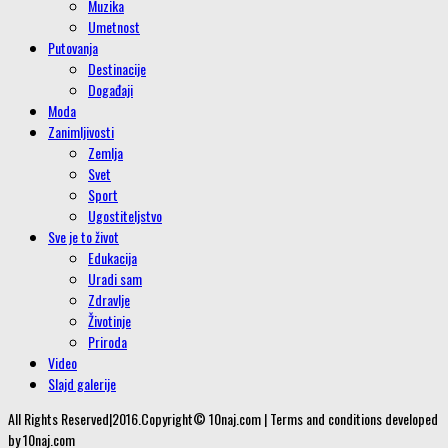
Muzika
Umetnost
Putovanja
Destinacije
Događaji
Moda
Zanimljivosti
Zemlja
Svet
Sport
Ugostiteljstvo
Sve je to život
Edukacija
Uradi sam
Zdravlje
Životinje
Priroda
Video
Slajd galerije
All Rights Reserved|2016.Copyright© 10naj.com | Terms and conditions developed
by 10naj.com