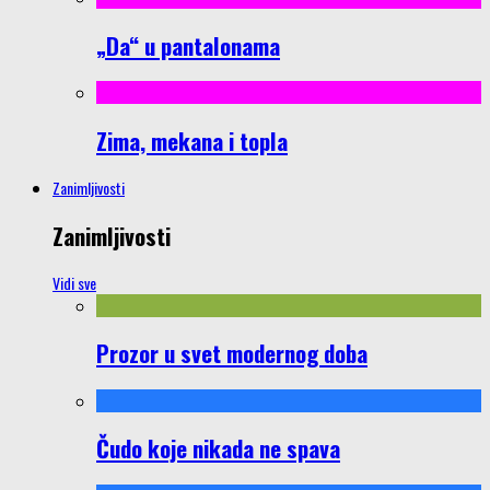
„Da“ u pantalonama
Zima, mekana i topla
Zanimljivosti
Zanimljivosti
Vidi sve
Prozor u svet modernog doba
Čudo koje nikada ne spava