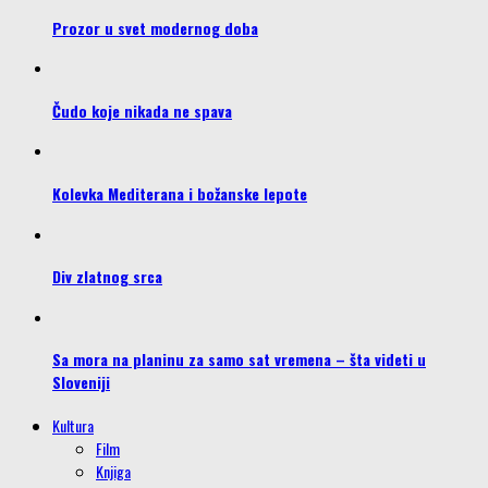
Prozor u svet modernog doba
Čudo koje nikada ne spava
Kolevka Mediterana i božanske lepote
Div zlatnog srca
Sa mora na planinu za samo sat vremena – šta videti u
Sloveniji
Kultura
Film
Knjiga