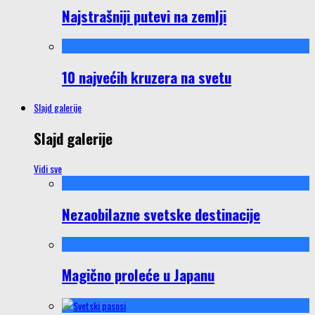
Najstrašniji putevi na zemlji
10 najvećih kruzera na svetu
Slajd galerije
Slajd galerije
Vidi sve
Nezaobilazne svetske destinacije
Magično proleće u Japanu