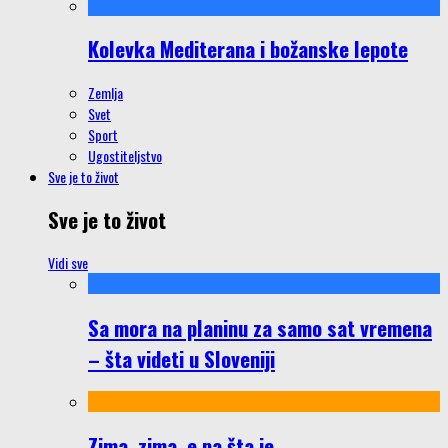
Kolevka Mediterana i božanske lepote
Zemlja
Svet
Sport
Ugostiteljstvo
Sve je to život
Sve je to život
Vidi sve
Sa mora na planinu za samo sat vremena
– šta videti u Sloveniji
Zima, zima, e pa šta je…