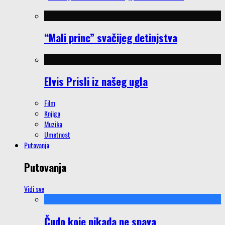
“Mali princ” svačijeg detinjstva
Elvis Prisli iz našeg ugla
Film
Knjiga
Muzika
Umetnost
Putovanja
Putovanja
Vidi sve
Čudo koje nikada ne spava