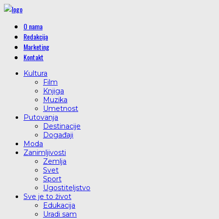
O nama
Redakcija
Marketing
Kontakt
Kultura
Film
Knjiga
Muzika
Umetnost
Putovanja
Destinacije
Događaji
Moda
Zanimljivosti
Zemlja
Svet
Sport
Ugostiteljstvo
Sve je to život
Edukacija
Uradi sam