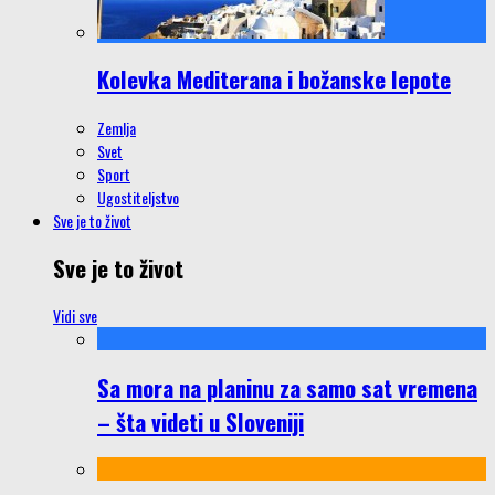
Kolevka Mediterana i božanske lepote
Zemlja
Svet
Sport
Ugostiteljstvo
Sve je to život
Sve je to život
Vidi sve
Sa mora na planinu za samo sat vremena
– šta videti u Sloveniji