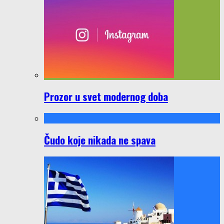
Prozor u svet modernog doba
Čudo koje nikada ne spava