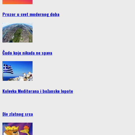
Prozor u svet modernog doba
Čudo koje nikada ne spava
Kolevka Mediterana i božanske lepote
Div zlatnog srca