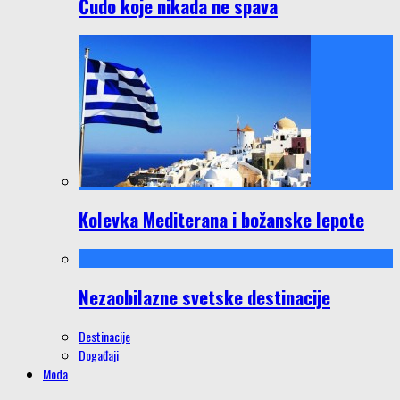
Čudo koje nikada ne spava
Kolevka Mediterana i božanske lepote
Nezaobilazne svetske destinacije
Destinacije
Događaji
Moda