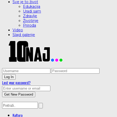
Sve je to život
Edukacija
Uradi sam
Zdravlje
Životinje
Priroda
Video
Slajd galerije
Lost your password?
Kultura