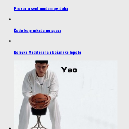
Prozor u svet modernog doba
Čudo koje nikada ne spava
Kolevka Mediterana i božanske lepote