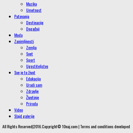
Muzika
Umetnost
Putovanja
Destinacije
Događaji
Moda
Zanimljivosti
Zemlja
Svet
Sport
Ugostiteljstvo
Sve je to život
Edukacija
Uradi sam
Zdravlje
Životinje
Priroda
Video
Slajd galerije
All Rights Reserved|2016.Copyright© 10naj.com | Terms and conditions developed
by 10naj.com