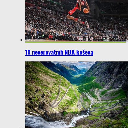
10 neverovatnih NBA koševa