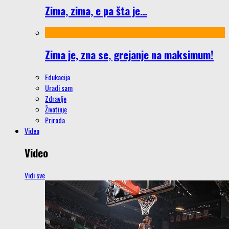
Zima, zima, e pa šta je…
Zima je, zna se, grejanje na maksimum!
Edukacija
Uradi sam
Zdravlje
Životinje
Priroda
Video
Video
Vidi sve