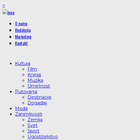
O nama
Redakcija
Marketing
Kontakt
Kultura
Film
Knjiga
Muzika
Umetnost
Putovanja
Destinacije
Događaji
Moda
Zanimljivosti
Zemlja
Svet
Sport
Ugostiteljstvo