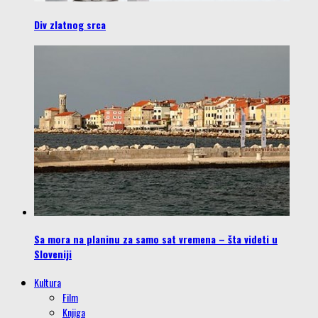
Div zlatnog srca
Sa mora na planinu za samo sat vremena – šta videti u
Sloveniji
Kultura
Film
Knjiga