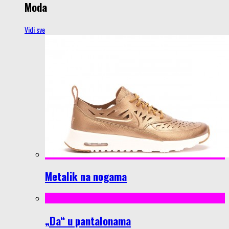
Moda
Vidi sve
Metalik na nogama
„Da“ u pantalonama