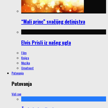
“Mali princ” svačijeg detinjstva
Elvis Prisli iz našeg ugla
Film
Knjiga
Muzika
Umetnost
Putovanja
Putovanja
Vidi sve