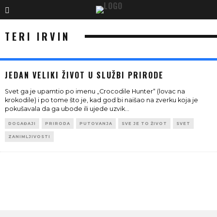
TERI IRVIN
JEDAN VELIKI ŽIVOT U SLUŽBI PRIRODE
Svet ga je upamtio po imenu „Crocodile Hunter“ (lovac na
krokodile) i po tome što je, kad god bi naišao na zverku koja je
pokušavala da ga ubode ili ujede uzvik
...
DOGAĐAJI
PRIRODA
PUTOVANJA
SVE JE TO ŽIVOT
SVET
ZANIMLJIVOSTI