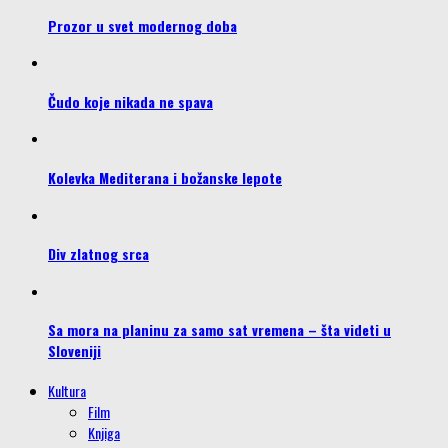
Prozor u svet modernog doba
Čudo koje nikada ne spava
Kolevka Mediterana i božanske lepote
Div zlatnog srca
Sa mora na planinu za samo sat vremena – šta videti u
Sloveniji
Kultura
Film
Knjiga