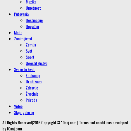
Muzika
Umetnost
Putovanja
Destinacije
Događaji
Moda
Zanimljivosti
Zemlja
Svet
Sport
Ugostiteljstvo
Sve je to život
Edukacija
Uradi sam
Zdravlje
Životinje
Priroda
Video
Slajd galerije
All Rights Reserved|2016.Copyright© 10naj.com | Terms and conditions developed
by 10naj.com