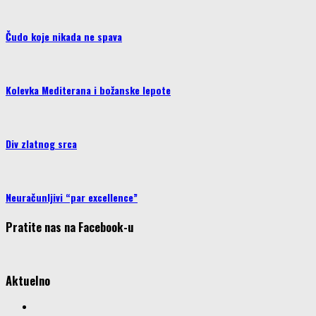
Čudo koje nikada ne spava
Kolevka Mediterana i božanske lepote
Div zlatnog srca
Neuračunljivi “par excellence”
Pratite nas na Facebook-u
Aktuelno