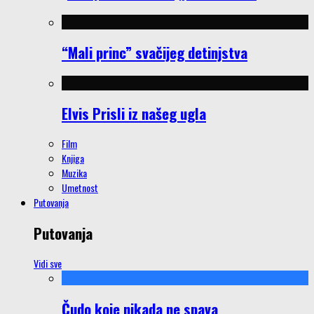
“Mali princ” svačijeg detinjstva
Elvis Prisli iz našeg ugla
Film
Knjiga
Muzika
Umetnost
Putovanja
Putovanja
Vidi sve
Čudo koje nikada ne spava