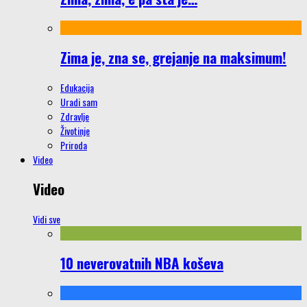
Zima je, zna se, grejanje na maksimum!
Edukacija
Uradi sam
Zdravlje
Životinje
Priroda
Video
Video
Vidi sve
10 neverovatnih NBA koševa