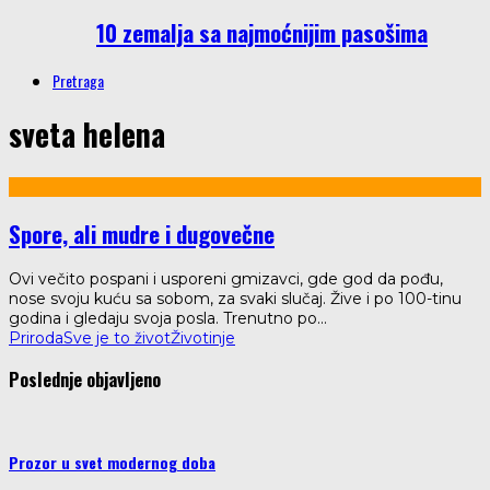
10 zemalja sa najmoćnijim pasošima
Pretraga
sveta helena
Spore, ali mudre i dugovečne
Ovi večito pospani i usporeni gmizavci, gde god da pođu,
nose svoju kuću sa sobom, za svaki slučaj. Žive i po 100-tinu
godina i gledaju svoja posla. Trenutno po
...
Priroda
Sve je to život
Životinje
Poslednje objavljeno
Prozor u svet modernog doba