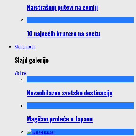
Najstrašniji putevi na zemlji
10 najvećih kruzera na svetu
Slajd galerije
Slajd galerije
Vidi sve
Nezaobilazne svetske destinacije
Magično proleće u Japanu