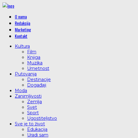
O nama
Redakcija
Marketing
Kontakt
Kultura
Film
Knjiga
Muzika
Umetnost
Putovanja
Destinacije
Događaji
Moda
Zanimljivosti
Zemlja
Svet
Sport
Ugostiteljstvo
Sve je to život
Edukacija
Uradi sam