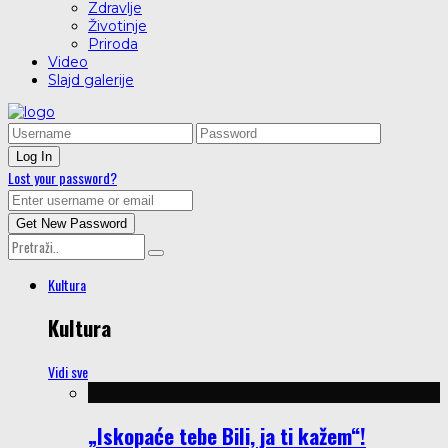
Zdravlje
Životinje
Priroda
Video
Slajd galerije
Lost your password?
Kultura
Kultura
Vidi sve
„Iskopaće tebe Bili, ja ti kažem“!