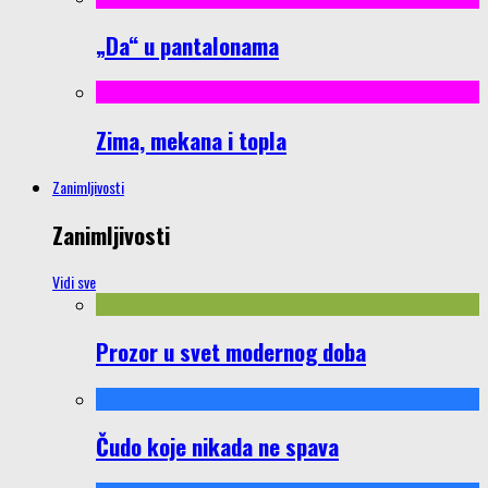
„Da“ u pantalonama
Zima, mekana i topla
Zanimljivosti
Zanimljivosti
Vidi sve
Prozor u svet modernog doba
Čudo koje nikada ne spava