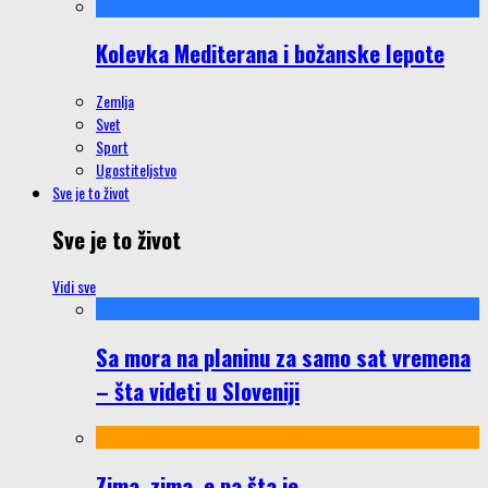
Kolevka Mediterana i božanske lepote
Zemlja
Svet
Sport
Ugostiteljstvo
Sve je to život
Sve je to život
Vidi sve
Sa mora na planinu za samo sat vremena
– šta videti u Sloveniji
Zima, zima, e pa šta je…