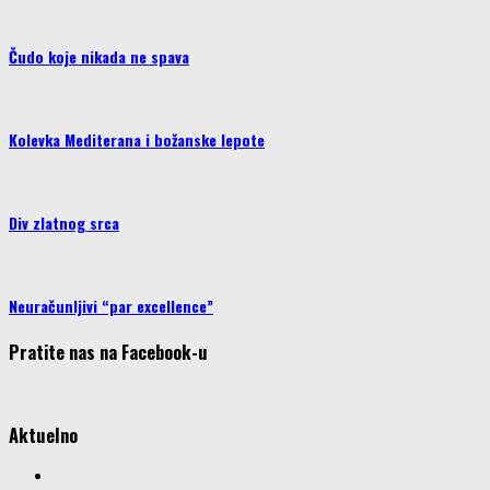
Čudo koje nikada ne spava
Kolevka Mediterana i božanske lepote
Div zlatnog srca
Neuračunljivi “par excellence”
Pratite nas na Facebook-u
Aktuelno