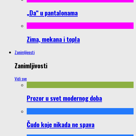
„Da“ u pantalonama
Zima, mekana i topla
Zanimljivosti
Zanimljivosti
Vidi sve
Prozor u svet modernog doba
Čudo koje nikada ne spava