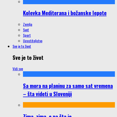
Kolevka Mediterana i božanske lepote
Zemlja
Svet
Sport
Ugostiteljstvo
Sve je to život
Sve je to život
Vidi sve
Sa mora na planinu za samo sat vremena
– šta videti u Sloveniji
Zima, zima, e pa šta je…