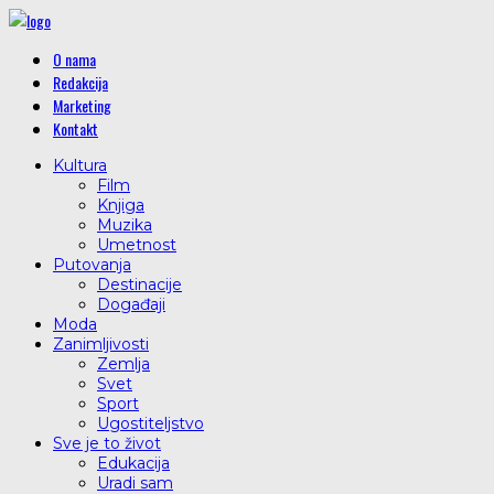
O nama
Redakcija
Marketing
Kontakt
Kultura
Film
Knjiga
Muzika
Umetnost
Putovanja
Destinacije
Događaji
Moda
Zanimljivosti
Zemlja
Svet
Sport
Ugostiteljstvo
Sve je to život
Edukacija
Uradi sam