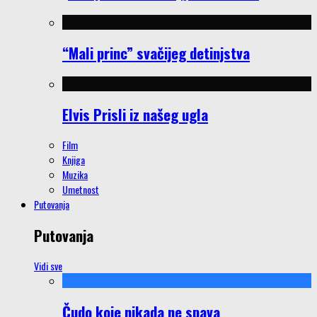
“Mali princ” svačijeg detinjstva
Elvis Prisli iz našeg ugla
Film
Knjiga
Muzika
Umetnost
Putovanja
Putovanja
Vidi sve
Čudo koje nikada ne spava