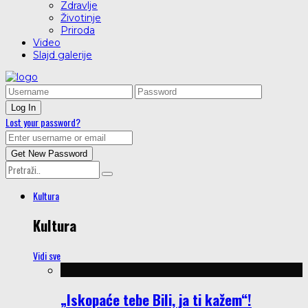
Zdravlje
Životinje
Priroda
Video
Slajd galerije
Lost your password?
Kultura
Kultura
Vidi sve
„Iskopaće tebe Bili, ja ti kažem“!