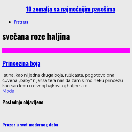
10 zemalja sa najmoćnijim pasošima
Pretraga
svečana roze haljina
Princezina boja
Istina, kao ni jedna druga boja, ružičasta, pogotovo ona
čuvena „baby“ nijansa tera nas da zamislimo neku princezu
kao san lepu u divnoj bajkovitoj haljini sa d
...
Moda
Poslednje objavljeno
Prozor u svet modernog doba