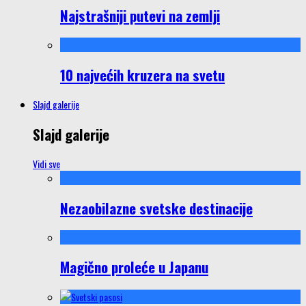
Najstrašniji putevi na zemlji
10 najvećih kruzera na svetu
Slajd galerije
Slajd galerije
Vidi sve
Nezaobilazne svetske destinacije
Magično proleće u Japanu