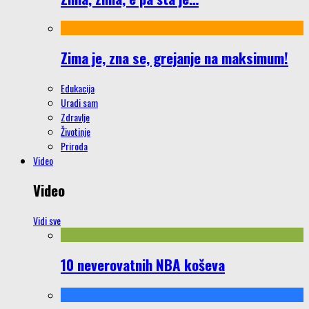
Zima je, zna se, grejanje na maksimum!
Edukacija
Uradi sam
Zdravlje
Životinje
Priroda
Video
Video
Vidi sve
10 neverovatnih NBA koševa