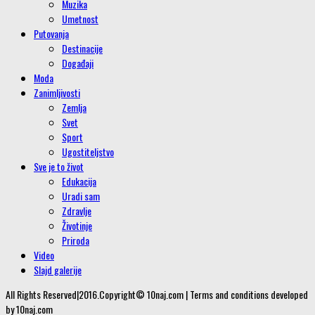
Muzika
Umetnost
Putovanja
Destinacije
Događaji
Moda
Zanimljivosti
Zemlja
Svet
Sport
Ugostiteljstvo
Sve je to život
Edukacija
Uradi sam
Zdravlje
Životinje
Priroda
Video
Slajd galerije
All Rights Reserved|2016.Copyright© 10naj.com | Terms and conditions developed
by 10naj.com