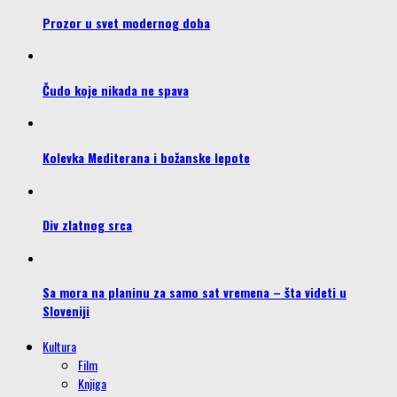
Prozor u svet modernog doba
Čudo koje nikada ne spava
Kolevka Mediterana i božanske lepote
Div zlatnog srca
Sa mora na planinu za samo sat vremena – šta videti u
Sloveniji
Kultura
Film
Knjiga