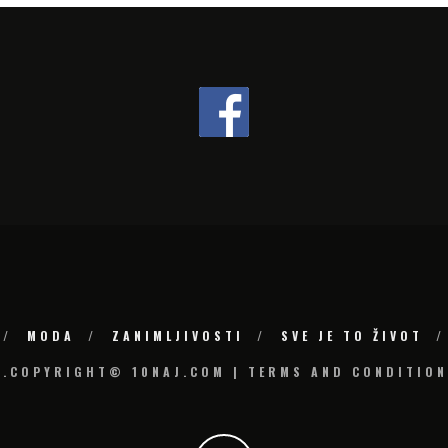
MODA
ZANIMLJIVOSTI
SVE JE TO ŽIVOT
6.COPYRIGHT© 10NAJ.COM | TERMS AND CONDITION