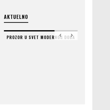
AKTUELNO
PROZOR U SVET MODERNOG DOBA
AT
ČUDO KOJE 