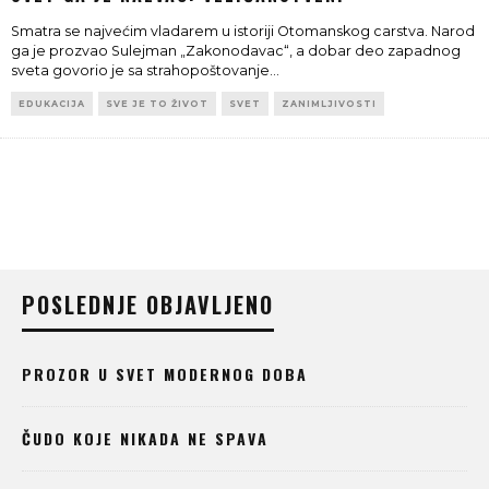
Smatra se najvećim vladarem u istoriji Otomanskog carstva. Narod
ga je prozvao Sulejman „Zakonodavac“, a dobar deo zapadnog
sveta govorio je sa strahopoštovanje
...
EDUKACIJA
SVE JE TO ŽIVOT
SVET
ZANIMLJIVOSTI
POSLEDNJE OBJAVLJENO
PROZOR U SVET MODERNOG DOBA
ČUDO KOJE NIKADA NE SPAVA