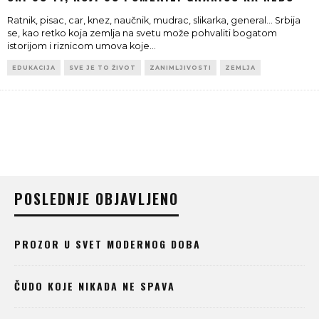
Ratnik, pisac, car, knez, naučnik, mudrac, slikarka, general... Srbija
se, kao retko koja zemlja na svetu može pohvaliti bogatom
istorijom i riznicom umova koje
...
EDUKACIJA
SVE JE TO ŽIVOT
ZANIMLJIVOSTI
ZEMLJA
POSLEDNJE OBJAVLJENO
PROZOR U SVET MODERNOG DOBA
ČUDO KOJE NIKADA NE SPAVA