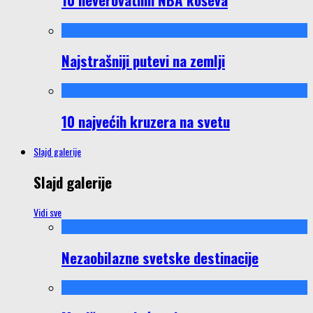
Najstrašniji putevi na zemlji
10 najvećih kruzera na svetu
Slajd galerije
Slajd galerije
Vidi sve
Nezaobilazne svetske destinacije