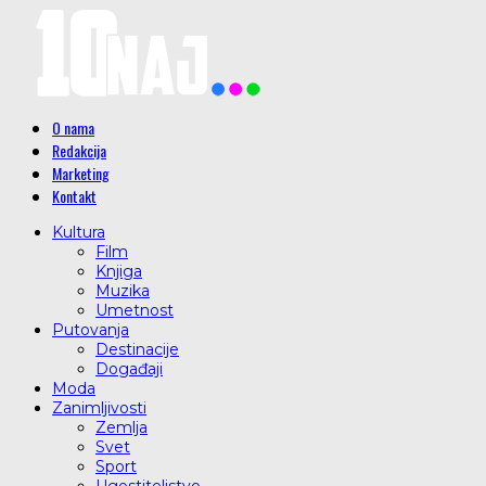
O nama
Redakcija
Marketing
Kontakt
Kultura
Film
Knjiga
Muzika
Umetnost
Putovanja
Destinacije
Događaji
Moda
Zanimljivosti
Zemlja
Svet
Sport