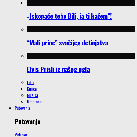
„Iskopaće tebe Bili, ja ti kažem“!
“Mali princ” svačijeg detinjstva
Elvis Prisli iz našeg ugla
Film
Knjiga
Muzika
Umetnost
Putovanja
Putovanja
Vidi sve