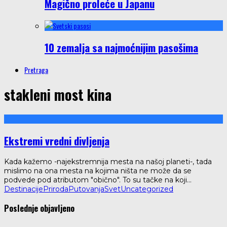
Magično proleće u Japanu
10 zemalja sa najmoćnijim pasošima
Pretraga
stakleni most kina
Ekstremi vredni divljenja
Kada kažemo -najekstremnija mesta na našoj planeti-, tada
mislimo na ona mesta na kojima ništa ne može da se
podvede pod atributom "obično". To su tačke na koji
...
Destinacije
Priroda
Putovanja
Svet
Uncategorized
Poslednje objavljeno