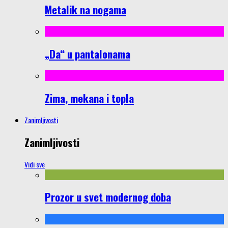
Metalik na nogama
„Da“ u pantalonama
Zima, mekana i topla
Zanimljivosti
Zanimljivosti
Vidi sve
Prozor u svet modernog doba