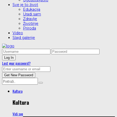
Ugostiteljstvo
Sve je to život
Edukacija
Uradi sam
Zdravlje
Životinje
Priroda
Video
Slajd galerije
Lost your password?
Kultura
Kultura
Vidi sve