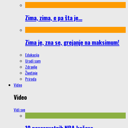
Zima, zima, e pa šta je…
Zima je, zna se, grejanje na maksimum!
Edukacija
Uradi sam
Zdravlje
Životinje
Priroda
Video
Video
Vidi sve
10 neverovatnih NBA koševa