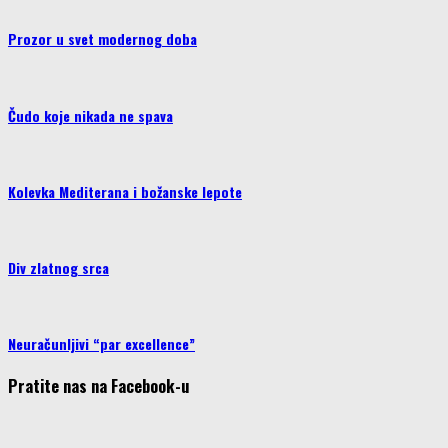
Prozor u svet modernog doba
Čudo koje nikada ne spava
Kolevka Mediterana i božanske lepote
Div zlatnog srca
Neuračunljivi “par excellence”
Pratite nas na Facebook-u