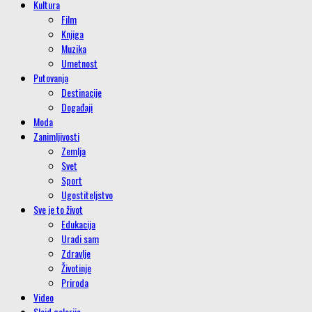
Kultura
Film
Knjiga
Muzika
Umetnost
Putovanja
Destinacije
Događaji
Moda
Zanimljivosti
Zemlja
Svet
Sport
Ugostiteljstvo
Sve je to život
Edukacija
Uradi sam
Zdravlje
Životinje
Priroda
Video
Slajd galerije