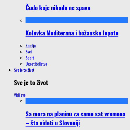
Čudo koje nikada ne spava
Kolevka Mediterana i božanske lepote
Zemlja
Svet
Sport
Ugostiteljstvo
Sve je to život
Sve je to život
Vidi sve
Sa mora na planinu za samo sat vremena
– šta videti u Sloveniji