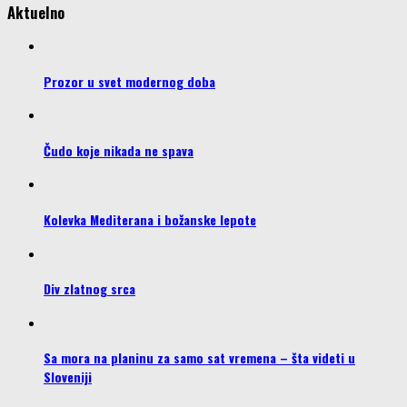
Aktuelno
Prozor u svet modernog doba
Čudo koje nikada ne spava
Kolevka Mediterana i božanske lepote
Div zlatnog srca
Sa mora na planinu za samo sat vremena – šta videti u
Sloveniji