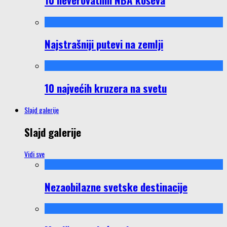
Najstrašniji putevi na zemlji
10 najvećih kruzera na svetu
Slajd galerije
Slajd galerije
Vidi sve
Nezaobilazne svetske destinacije