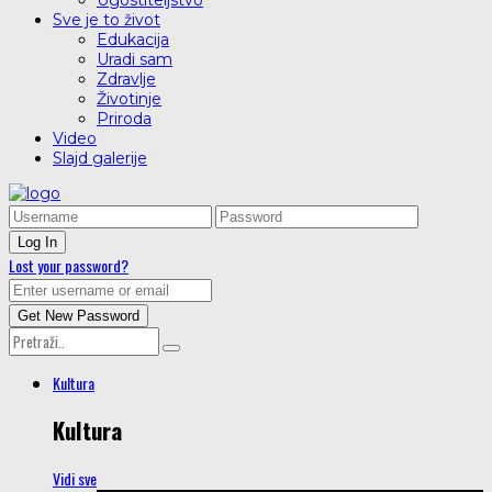
Ugostiteljstvo
Sve je to život
Edukacija
Uradi sam
Zdravlje
Životinje
Priroda
Video
Slajd galerije
Lost your password?
Kultura
Kultura
Vidi sve