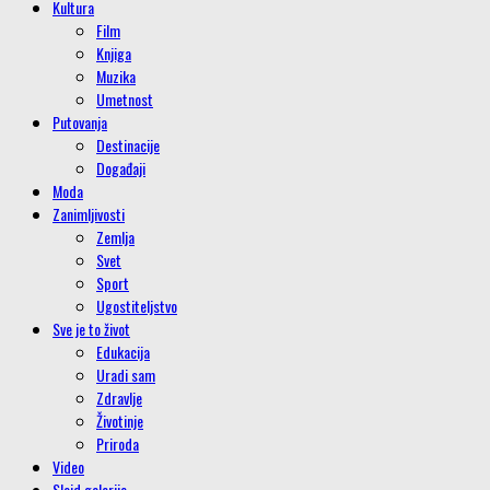
Kultura
Film
Knjiga
Muzika
Umetnost
Putovanja
Destinacije
Događaji
Moda
Zanimljivosti
Zemlja
Svet
Sport
Ugostiteljstvo
Sve je to život
Edukacija
Uradi sam
Zdravlje
Životinje
Priroda
Video
Slajd galerije