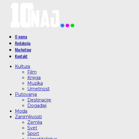
O nama
Redakcija
Marketing
Kontakt
Kultura
Film
Knjiga
Muzika
Umetnost
Putovanja
Destinacije
Događaji
Moda
Zanimljivosti
Zemlja
Svet
Sport