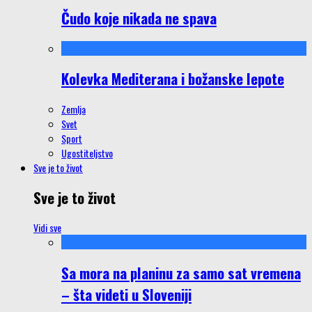
Čudo koje nikada ne spava
Kolevka Mediterana i božanske lepote
Zemlja
Svet
Sport
Ugostiteljstvo
Sve je to život
Sve je to život
Vidi sve
Sa mora na planinu za samo sat vremena
– šta videti u Sloveniji