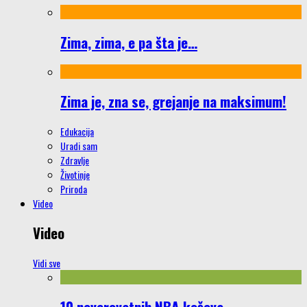
Zima, zima, e pa šta je…
Zima je, zna se, grejanje na maksimum!
Edukacija
Uradi sam
Zdravlje
Životinje
Priroda
Video
Video
Vidi sve
10 neverovatnih NBA koševa