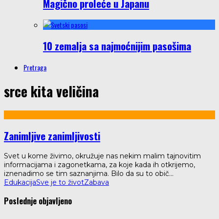
Magično proleće u Japanu
10 zemalja sa najmoćnijim pasošima
Pretraga
srce kita veličina
Zanimljive zanimljivosti
Svet u kome živimo, okružuje nas nekim malim tajnovitim
informacijama i zagonetkama, za koje kada ih otkrijemo,
iznenadimo se tim saznanjima. Bilo da su to obič
...
Edukacija
Sve je to život
Zabava
Poslednje objavljeno