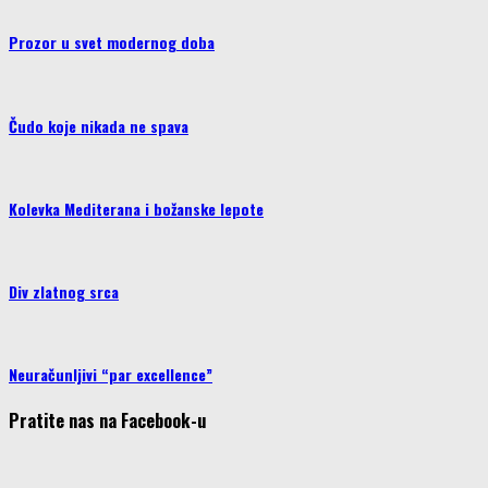
Prozor u svet modernog doba
Čudo koje nikada ne spava
Kolevka Mediterana i božanske lepote
Div zlatnog srca
Neuračunljivi “par excellence”
Pratite nas na Facebook-u