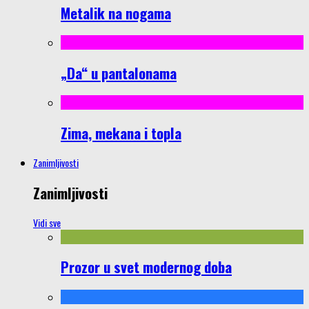
Metalik na nogama
„Da“ u pantalonama
Zima, mekana i topla
Zanimljivosti
Zanimljivosti
Vidi sve
Prozor u svet modernog doba