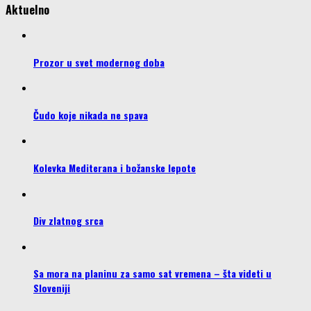
Aktuelno
Prozor u svet modernog doba
Čudo koje nikada ne spava
Kolevka Mediterana i božanske lepote
Div zlatnog srca
Sa mora na planinu za samo sat vremena – šta videti u
Sloveniji