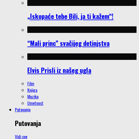
„Iskopaće tebe Bili, ja ti kažem“!
“Mali princ” svačijeg detinjstva
Elvis Prisli iz našeg ugla
Film
Knjiga
Muzika
Umetnost
Putovanja
Putovanja
Vidi sve