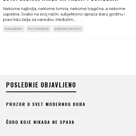
Nekome najbolja, nekome lomna, nekome tragična, a nekome
uspešna. Svako na svoj način, subjektivno ispraća staru godinu i
pravi listu želja za narednu. Međutim,
...
DOGAĐAJI
PUTOVANJA
ZANIMLJIVOSTI
POSLEDNJE OBJAVLJENO
PROZOR U SVET MODERNOG DOBA
ČUDO KOJE NIKADA NE SPAVA