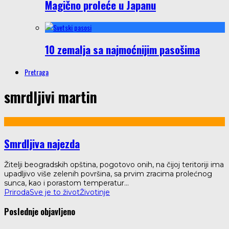
Magično proleće u Japanu
10 zemalja sa najmoćnijim pasošima
Pretraga
smrdljivi martin
Smrdljiva najezda
Žitelji beogradskih opština, pogotovo onih, na čijoj teritoriji ima
upadljivo više zelenih površina, sa prvim zracima prolećnog
sunca, kao i porastom temperatur
...
Priroda
Sve je to život
Životinje
Poslednje objavljeno