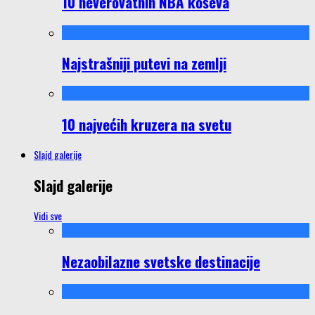
10 neverovatnih NBA koševa
Najstrašniji putevi na zemlji
10 najvećih kruzera na svetu
Slajd galerije
Slajd galerije
Vidi sve
Nezaobilazne svetske destinacije