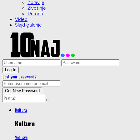
Zdravlje
Životinje
Priroda
Video
Slajd galerije
Lost your password?
Kultura
Kultura
Vidi sve