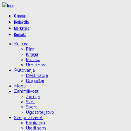
O nama
Redakcija
Marketing
Kontakt
Kultura
Film
Knjiga
Muzika
Umetnost
Putovanja
Destinacije
Događaji
Moda
Zanimljivosti
Zemlja
Svet
Sport
Ugostiteljstvo
Sve je to život
Edukacija
Uradi sam