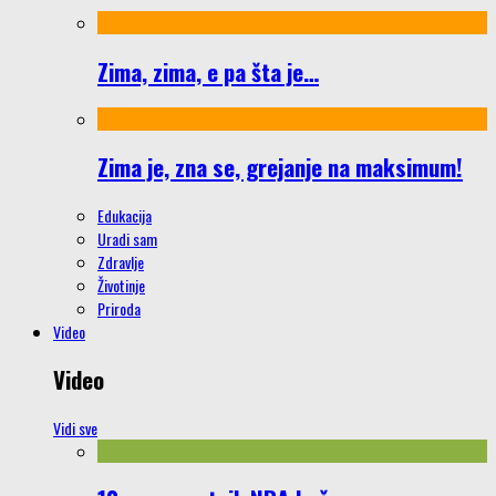
Zima, zima, e pa šta je…
Zima je, zna se, grejanje na maksimum!
Edukacija
Uradi sam
Zdravlje
Životinje
Priroda
Video
Video
Vidi sve