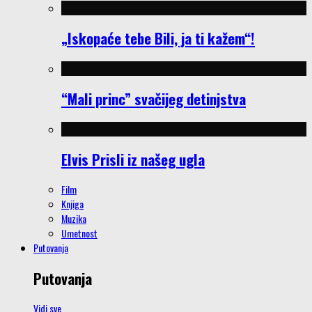
„Iskopaće tebe Bili, ja ti kažem“!
“Mali princ” svačijeg detinjstva
Elvis Prisli iz našeg ugla
Film
Knjiga
Muzika
Umetnost
Putovanja
Putovanja
Vidi sve