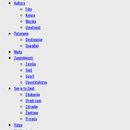
Kultura
Film
Knjiga
Muzika
Umetnost
Putovanja
Destinacije
Događaji
Moda
Zanimljivosti
Zemlja
Svet
Sport
Ugostiteljstvo
Sve je to život
Edukacija
Uradi sam
Zdravlje
Životinje
Priroda
Video