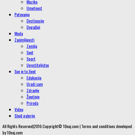
Muzika
Umetnost
Putovanja
Destinacije
Događaji
Moda
Zanimljivosti
Zemlja
Svet
Sport
Ugostiteljstvo
Sve je to život
Edukacija
Uradi sam
Zdravlje
Životinje
Priroda
Video
Slajd galerije
All Rights Reserved|2016.Copyright© 10naj.com | Terms and conditions developed
by 10naj.com