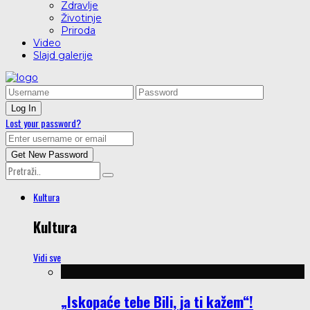
Zdravlje
Životinje
Priroda
Video
Slajd galerije
Lost your password?
Kultura
Kultura
Vidi sve
„Iskopaće tebe Bili, ja ti kažem“!