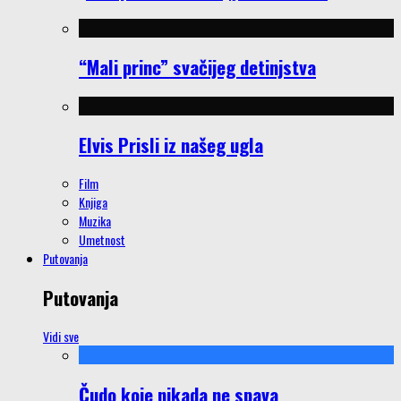
“Mali princ” svačijeg detinjstva
Elvis Prisli iz našeg ugla
Film
Knjiga
Muzika
Umetnost
Putovanja
Putovanja
Vidi sve
Čudo koje nikada ne spava