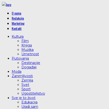
O nama
Redakcija
Marketing
Kontakt
Kultura
Film
Knjiga
Muzika
Umetnost
Putovanja
Destinacije
Događaji
Moda
Zanimljivosti
Zemlja
Svet
Sport
Ugostiteljstvo
Sve je to život
Edukacija
Uradi sam