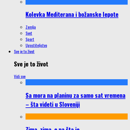
Kolevka Mediterana i božanske lepote
Zemlja
Svet
Sport
Ugostiteljstvo
Sve je to život
Sve je to život
Vidi sve
Sa mora na planinu za samo sat vremena
– šta videti u Sloveniji
Zima, zima, e pa šta je…