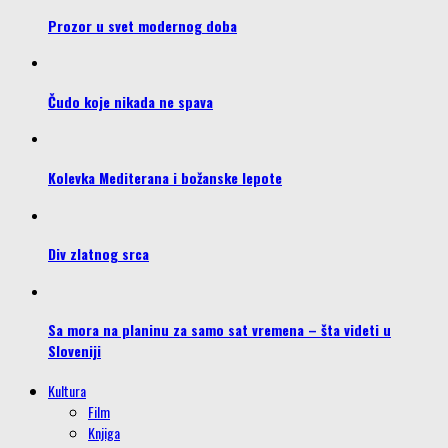
Prozor u svet modernog doba
Čudo koje nikada ne spava
Kolevka Mediterana i božanske lepote
Div zlatnog srca
Sa mora na planinu za samo sat vremena – šta videti u
Sloveniji
Kultura
Film
Knjiga