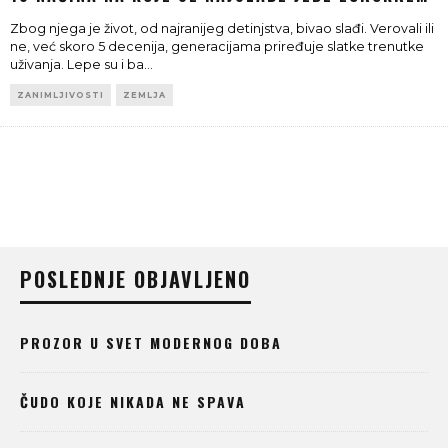
Zbog njega je život, od najranijeg detinjstva, bivao slađi. Verovali ili
ne, već skoro 5 decenija, generacijama priređuje slatke trenutke
uživanja. Lepe su i ba
...
ZANIMLJIVOSTI
ZEMLJA
POSLEDNJE OBJAVLJENO
PROZOR U SVET MODERNOG DOBA
ČUDO KOJE NIKADA NE SPAVA