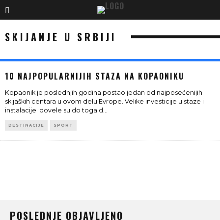
SKIJANJE U SRBIJI
10 NAJPOPULARNIJIH STAZA NA KOPAONIKU
Kopaonik je poslednjih godina postao jedan od najposećenijih
skijaških centara u ovom delu Evrope. Velike investicije u staze i
instalacije dovele su do toga d
...
DESTINACIJE
SPORT
POSLEDNJE OBJAVLJENO