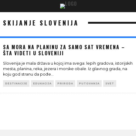
SKIJANJE SLOVENIJA
SA MORA NA PLANINU ZA SAMO SAT VREMENA –
ŠTA VIDETI U SLOVENIJI
Slovenija je mala država u kojoj ima svega: lepih gradova, istorijskih
mesta, planina, reka, jezera i morske obale. Iz glavnog grada, na
koju god stranu da pođe
...
DESTINACIJE
EDUKACIJA
PRIRODA
PUTOVANJA
SVET