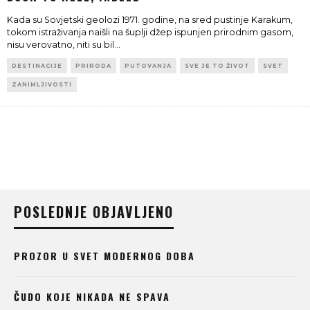
Kada su Sovjetski geolozi 1971. godine, na sred pustinje Karakum,
tokom istraživanja naišli na šuplji džep ispunjen prirodnim gasom,
nisu verovatno, niti su bil
...
DESTINACIJE
PRIRODA
PUTOVANJA
SVE JE TO ŽIVOT
SVET
ZANIMLJIVOSTI
POSLEDNJE OBJAVLJENO
PROZOR U SVET MODERNOG DOBA
ČUDO KOJE NIKADA NE SPAVA