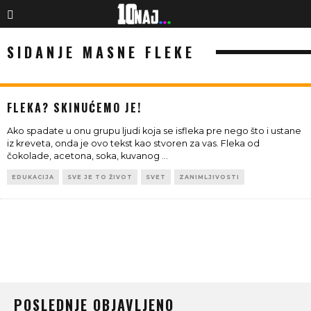
SIDANJE MASNE FLEKE
FLEKA? SKINUĆEMO JE!
Ako spadate u onu grupu ljudi koja se isfleka pre nego što i ustane
iz kreveta, onda je ovo tekst kao stvoren za vas. Fleka od
čokolade, acetona, soka, kuvanog
...
EDUKACIJA
SVE JE TO ŽIVOT
SVET
ZANIMLJIVOSTI
POSLEDNJE OBJAVLJENO