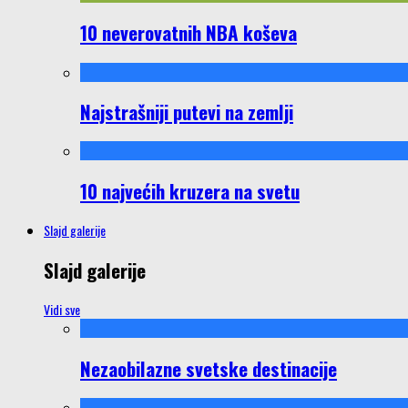
10 neverovatnih NBA koševa
Najstrašniji putevi na zemlji
10 najvećih kruzera na svetu
Slajd galerije
Slajd galerije
Vidi sve
Nezaobilazne svetske destinacije