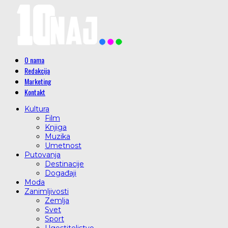
O nama
Redakcija
Marketing
Kontakt
Kultura
Film
Knjiga
Muzika
Umetnost
Putovanja
Destinacije
Događaji
Moda
Zanimljivosti
Zemlja
Svet
Sport