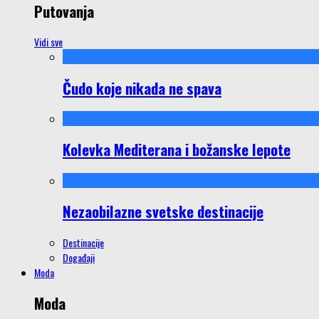
Putovanja
Vidi sve
Čudo koje nikada ne spava
Kolevka Mediterana i božanske lepote
Nezaobilazne svetske destinacije
Destinacije
Događaji
Moda
Moda