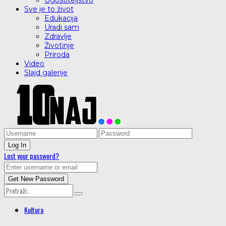
Ugostiteljstvo
Sve je to život
Edukacija
Uradi sam
Zdravlje
Životinje
Priroda
Video
Slajd galerije
Lost your password?
Kultura