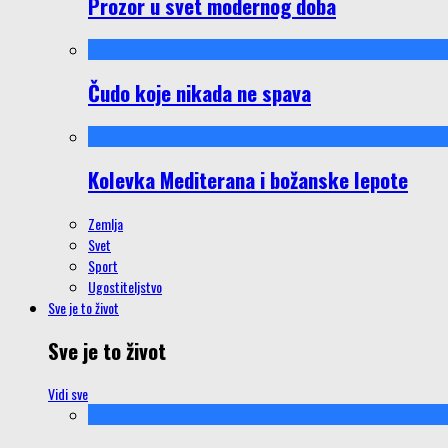
Prozor u svet modernog doba
Čudo koje nikada ne spava
Kolevka Mediterana i božanske lepote
Zemlja
Svet
Sport
Ugostiteljstvo
Sve je to život
Sve je to život
Vidi sve