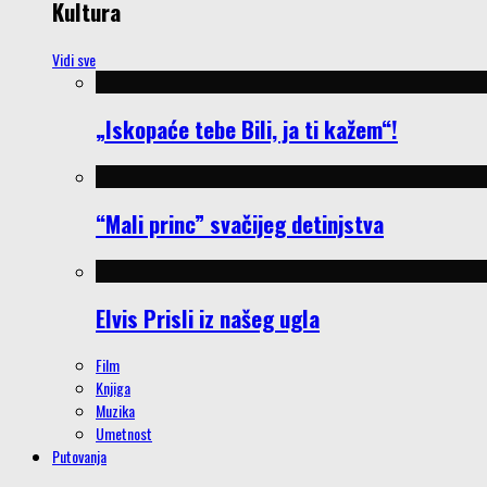
Kultura
Vidi sve
„Iskopaće tebe Bili, ja ti kažem“!
“Mali princ” svačijeg detinjstva
Elvis Prisli iz našeg ugla
Film
Knjiga
Muzika
Umetnost
Putovanja