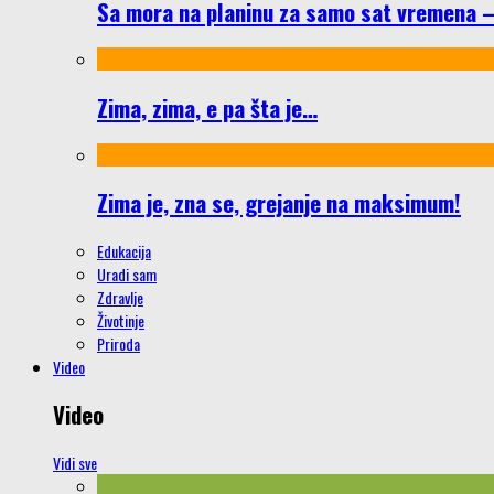
Sa mora na planinu za samo sat vremena – š
Zima, zima, e pa šta je…
Zima je, zna se, grejanje na maksimum!
Edukacija
Uradi sam
Zdravlje
Životinje
Priroda
Video
Video
Vidi sve